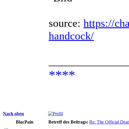
source:
https://ch
handcock/
______________
****
Nach oben
BlacPain
Betreff des Beitrags:
Re: The Official De