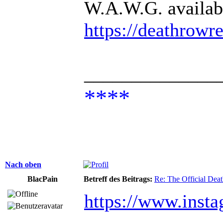
W.A.W.G. availab
https://deathrow
______________
****
Nach oben
BlacPain
Betreff des Beitrags:
Re: The Official De
https://www.ins