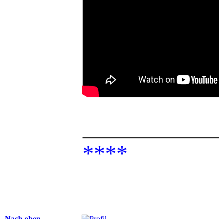
______________
****
Nach oben