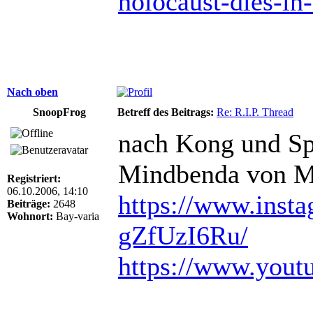
holocaust-dies-in
Nach oben
SnoopFrog
Betreff des Beitrags:
Re: R.I.P. Thread
nach Kong und Sp
Mindbenda von Mo
Registriert:
06.10.2006, 14:10
https://www.insta
Beiträge:
2648
Wohnort:
Bay-varia
gZfUzI6Ru/
https://www.you