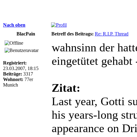
Nach oben
BlacPain
Betreff des Beitrags:
Re: R.I.P. Thread
wahnsinn der hat
eingetütet gehabt 
Registriert:
23.03.2007, 18:15
Beiträge:
3317
Wohnort:
77er
Zitat:
Munich
Last year, Gotti s
his years-long str
appearance on Dr