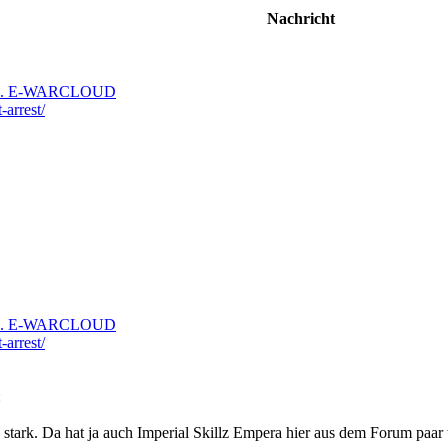
Nachricht
d ... E-WARCLOUD
-arrest/
d ... E-WARCLOUD
-arrest/
ark. Da hat ja auch Imperial Skillz Empera hier aus dem Forum paar tr