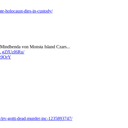
te-holocaust-dies-in-custody/
 Mindbenda von Monsta Island Czars...
.. gZfUzI6Ru/
iz9OrY
p/irv-gotti-dead-murder-inc-1235893747/