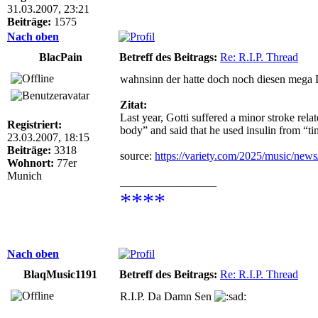
31.03.2007, 23:21
Beiträge:
1575
Nach oben
BlacPain
Betreff des Beitrags:
Re: R.I.P. Thread
wahnsinn der hatte doch noch diesen mega D
Zitat:
Last year, Gotti suffered a minor stroke rel
Registriert:
body” and said that he used insulin from “tim
23.03.2007, 18:15
Beiträge:
3318
source:
https://variety.com/2025/music/news
Wohnort:
77er
Munich
_________________
****
Nach oben
BlaqMusic1191
Betreff des Beitrags:
Re: R.I.P. Thread
R.I.P. Da Damn Sen