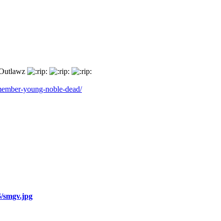
 Outlawz
member-young-noble-dead/
6/smgv.jpg