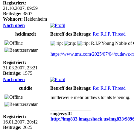
Registriert:
21.10.2007, 09:59
Beiträge:
3807
Wohnort:
Heidenheim
Nach oben
heldimzelt
Betreff des Beitrags:
Re: R.I.P. Thread
R.I.P Young Noble of
https://www.tmz.com/2025/07/04/outlawz-
Registriert:
31.03.2007, 23:21
Beiträge:
1575
Nach oben
cuddie
Betreff des Beitrags:
Re: R.I.P. Thread
mittlerweile mehr outlawz tot als lebendig.
_________________
smgeezy!!!
Registriert:
http://img833.imageshack.us/img833/989
16.01.2007, 20:42
Beiträge:
2625