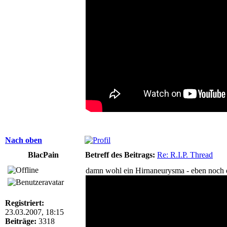
Nach oben
BlacPain
Betreff des Beitrags:
Re: R.I.P. Thread
damn wohl ein Hirnaneurysma - eben noch di
Registriert:
23.03.2007, 18:15
Beiträge:
3318