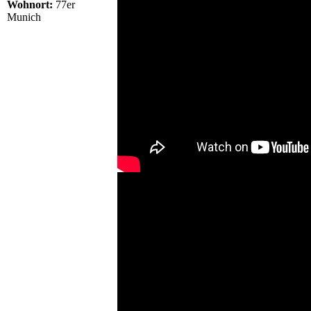
Wohnort:
77er
Munich