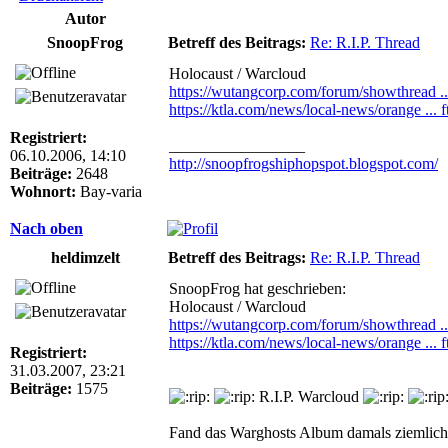
Autor
SnoopFrog
Betreff des Beitrags:
Re: R.I.P. Thread
Holocaust / Warcloud
https://wutangcorp.com/forum/showthrea
https://ktla.com/news/local-news/orange ... ft
Registriert:
_________________
06.10.2006, 14:10
http://snoopfrogshiphopspot.blogspot.com/
Beiträge:
2648
Wohnort:
Bay-varia
Nach oben
heldimzelt
Betreff des Beitrags:
Re: R.I.P. Thread
SnoopFrog hat geschrieben:
Holocaust / Warcloud
https://wutangcorp.com/forum/showthrea
https://ktla.com/news/local-news/orange ... ft
Registriert:
31.03.2007, 23:21
Beiträge:
1575
R.I.P. Warcloud
Fand das Warghosts Album damals ziemlich st