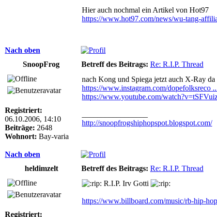
Hier auch nochmal ein Artikel von Hot97
https://www.hot97.com/news/wu-tang-affilia
Nach oben
SnoopFrog
Betreff des Beitrags:
Re: R.I.P. Thread
nach Kong und Spiega jetzt auch X-Ray da
https://www.instagram.com/dopefolksreco .
https://www.youtube.com/watch?v=tSFVu
Registriert:
_________________
06.10.2006, 14:10
http://snoopfrogshiphopspot.blogspot.com/
Beiträge:
2648
Wohnort:
Bay-varia
Nach oben
heldimzelt
Betreff des Beitrags:
Re: R.I.P. Thread
R.I.P. Irv Gotti
https://www.billboard.com/music/rb-hip-ho
Registriert: