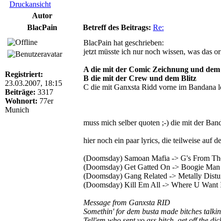
Druckansicht
Autor
BlacPain
Betreff des Beitrags:
Re:
BlacPain hat geschrieben:
jetzt müsste ich nur noch wissen, was das o
A die mit der Comic Zeichnung und dem 
Registriert:
B die mit der Crew und dem Blitz
23.03.2007, 18:15
C die mit Ganxsta Ridd vorne im Bandana lo
Beiträge:
3317
Wohnort:
77er
Munich
muss mich selber quoten ;-) die mit der Band
hier noch ein paar lyrics, die teilweise auf
(Doomsday) Samoan Mafia -> G's From The
(Doomsday) Get Gatted On -> Boogie Man 
(Doomsday) Gang Related -> Metally Distur
(Doomsday) Kill Em All -> Where U Want I
Message from Ganxsta RID
Somethin' for dem busta made bitches talkin 
Tell'em who sent yo ass bitch, get off the d