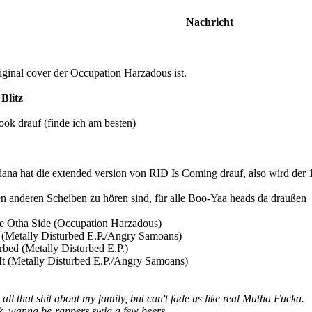
Nachricht
riginal cover der Occupation Harzadous ist.
Blitz
ok drauf (finde ich am besten)
ana hat die extended version von RID Is Coming drauf, also wird der 1s
 den anderen Scheiben zu hören sind, für alle Boo-Yaa heads da draußen
 Otha Side (Occupation Harzadous)
(Metally Disturbed E.P./Angry Samoans)
bed (Metally Disturbed E.P.)
t (Metally Disturbed E.P./Angry Samoans)
all that shit about my family, but can't fade us like real Mutha Fucka.
ick, wanna be-rappers swig a few beers.