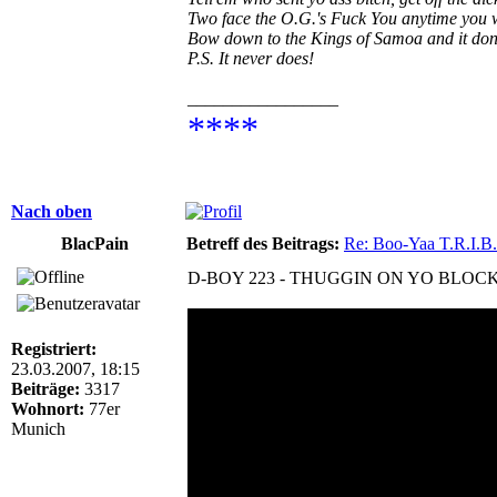
Two face the O.G.'s Fuck You anytime you 
Bow down to the Kings of Samoa and it don'
P.S. It never does!
_________________
****
Nach oben
BlacPain
Betreff des Beitrags:
Re: Boo-Yaa T.R.I.B.
D-BOY 223 - THUGGIN ON YO BLOCK
Registriert:
23.03.2007, 18:15
Beiträge:
3317
Wohnort:
77er
Munich