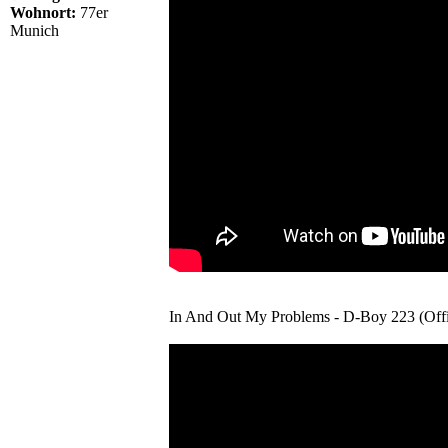
Wohnort:
77er
Munich
In And Out My Problems - D-Boy 223 (Offi