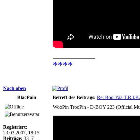
_________________
****
Nach oben
BlacPain
Betreff des Beitrags:
Re: Boo-Yaa T.R.I.B.
WooPin TrooPin - D-BOY 223 (Official Mu
Registriert:
23.03.2007, 18:15
Beiträge:
3317