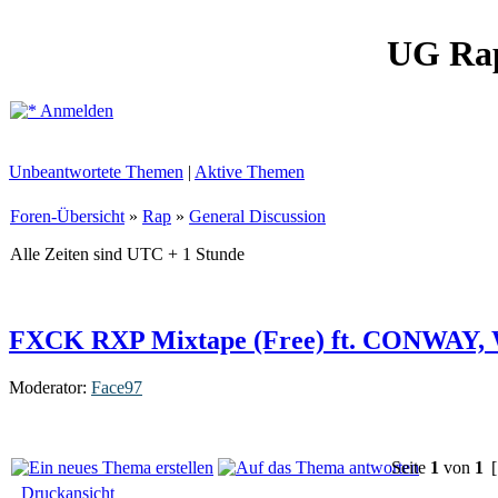
UG Ra
Anmelden
Unbeantwortete Themen
|
Aktive Themen
Foren-Übersicht
»
Rap
»
General Discussion
Alle Zeiten sind UTC + 1 Stunde
FXCK RXP Mixtape (Free) ft. CONWAY
Moderator:
Face97
Seite
1
von
1
[
Druckansicht