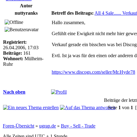
Autor
nuttyranks
Betreff des Beitrags:
All 4 Sale...... Verkau
Hallo zusammen,
Gefühlt eine Ewigkeit nicht mehr hier gewe
Registriert:
Verkauf gerade ein bisschen was bei Disco
26.04.2006, 17:03
Beiträge:
161
Evtl. Ist ja was für den einen oder anderen d
Wohnort:
Mülheim-
Ruhr
https://www.discogs.com/seller/Mr.Hyde78
Nach oben
Beiträge der letz
Seite
1
von
1
[
Foren-Übersicht
»
ugrap.de
»
Buy - Sell - Trade
Alle Zeiten sind UTC + 1 Stunde