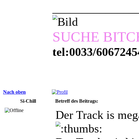
______________
SUCHE BITC
tel:0033/6067245
Nach oben
Si-Chill
Betreff des Beitrags:
Der Track is mega