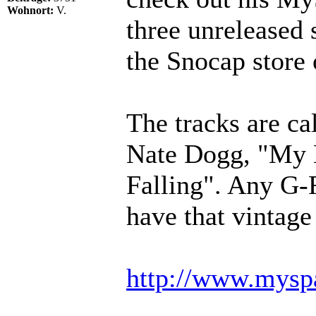
Wohnort:
V.
three unreleased
the Snocap store
The tracks are ca
Nate Dogg, "My 
Falling". Any G-F
have that vintag
http://www.mysp