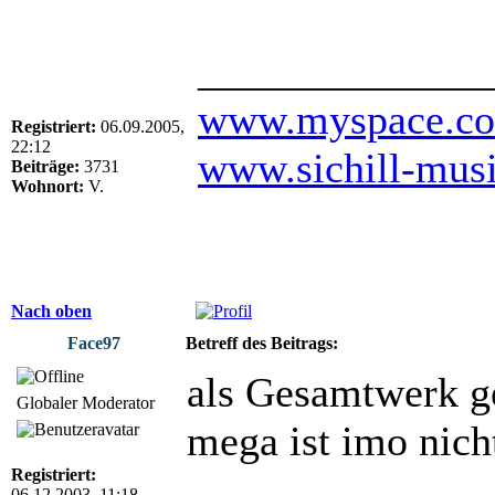
______________
www.myspace.com
Registriert:
06.09.2005,
22:12
www.sichill-mus
Beiträge:
3731
Wohnort:
V.
Nach oben
Face97
Betreff des Beitrags:
als Gesamtwerk ge
Globaler Moderator
mega ist imo nich
Registriert:
06.12.2003, 11:18