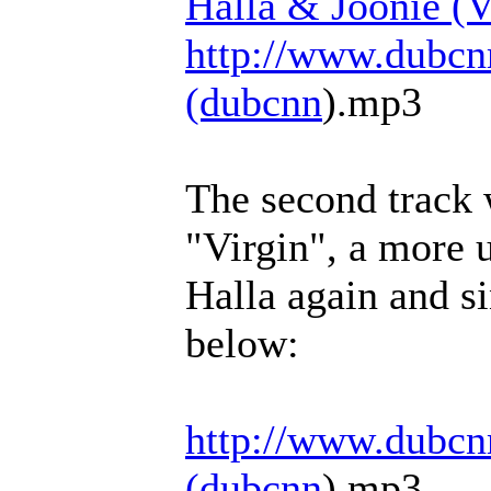
Halla & Joonie 
http://www.dubcn
(dubcnn
).mp3
The second track 
"Virgin", a more 
Halla again and s
below:
http://www.dubcn
(dubcnn
).mp3