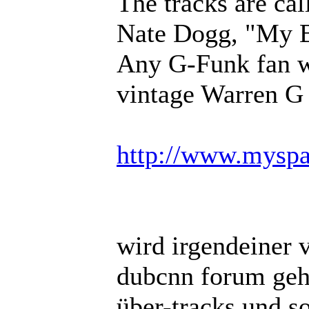
The tracks are ca
Nate Dogg, "My B
Any G-Funk fan wi
vintage Warren G
http://www.mysp
wird irgendeiner 
dubcnn forum gehe
über-tracks und so