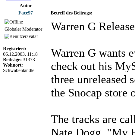
Autor
Face97
Betreff des Beitrags:
Warren G Releas
Globaler Moderator
Registriert:
Warren G wants e
06.12.2003, 11:18
Beiträge:
31373
check out his MyS
Wohnort:
Schwabenländle
three unreleased 
the Snocap store 
The tracks are ca
Nate Dogg, "My B