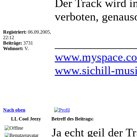
Der Track wird 
verboten, genaus
Registriert:
06.09.2005,
22:12
______________
Beiträge:
3731
Wohnort:
V.
www.myspace.com
www.sichill-mus
Nach oben
LL Cool Jeezy
Betreff des Beitrags:
Ja echt geil der T