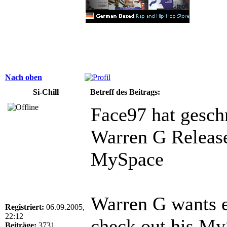
Nach oben
Si-Chill
Betreff des Beitrags:
Face97 hat gesch
Warren G Releas
MySpace
Warren G wants 
Registriert:
06.09.2005,
22:12
check out his My
Beiträge:
3731