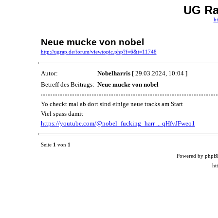
UG Ra
ht
Neue mucke von nobel
http://ugrap.de/forum/viewtopic.php?f=6&t=11748
Autor:
Nobelharris
[ 29.03.2024, 10:04 ]
Betreff des Beitrags:
Neue mucke von nobel
Yo checkt mal ab dort sind einige neue tracks am Start
Viel spass damit
https://youtube.com/@nobel_fucking_harr ... qHfvJFweo1
Seite
1
von
1
Powered by phpB
ht