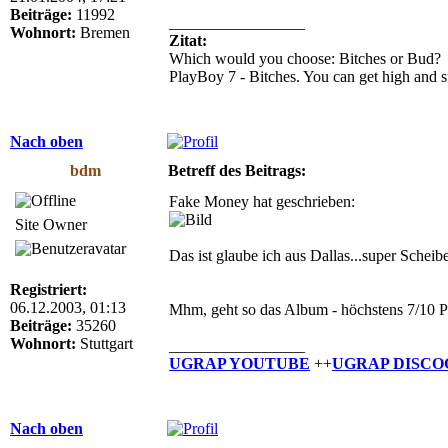
Beiträge:
11992
_________________
Wohnort:
Bremen
Zitat:
Which would you choose: Bitches or Bud?
PlayBoy 7 - Bitches. You can get high and st
Nach oben
bdm
Betreff des Beitrags:
Fake Money hat geschrieben:
Site Owner
Das ist glaube ich aus Dallas...super Scheib
Registriert:
06.12.2003, 01:13
Mhm, geht so das Album - höchstens 7/10 Punk
Beiträge:
35260
Wohnort:
Stuttgart
_________________
UGRAP YOUTUBE
++
UGRAP DISCO
Nach oben