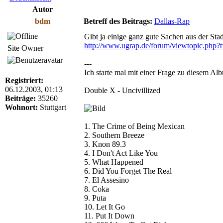
Autor
bdm
Betreff des Beitrags:
Dallas-Rap
Gibt ja einige ganz gute Sachen aus der St
http://www.ugrap.de/forum/viewtopic.php?
Site Owner
---
Ich starte mal mit einer Frage zu diesem Al
Registriert:
06.12.2003, 01:13
Double X - Uncivillized
Beiträge:
35260
Wohnort:
Stuttgart
1. The Crime of Being Mexican
2. Southern Breeze
3. Knon 89.3
4. I Don't Act Like You
5. What Happened
6. Did You Forget The Real
7. El Assesino
8. Coka
9. Puta
10. Let It Go
11. Put It Down