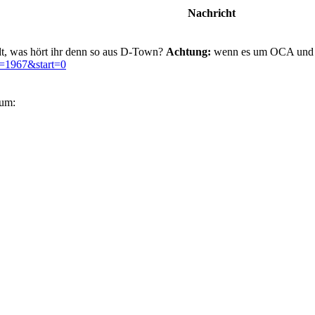
Nachricht
adt, was hört ihr denn so aus D-Town?
Achtung:
wenn es um OCA und di
t=1967&start=0
bum: