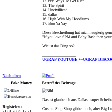
12. 666 Ways To Get Rich
13. The Spirit
14. Uncivillized
15. dallas
16. High With My Hoodlums
17. Boo Ya Yay
Diese Beschreibung hat mich neugierig gem
"If you love SPM and Baby Bash then your
Wie ist das Ding so?
_________________
UGRAP YOUTUBE
++
UGRAP DISCO
Nach oben
Fake Money
Betreff des Beitrags:
Das ist glaube ich aus Dallas...super Scheib
Registriert:
Cosmic Slop Shop gibbet noch, aber Big Lur
21.01.2004, 17:21