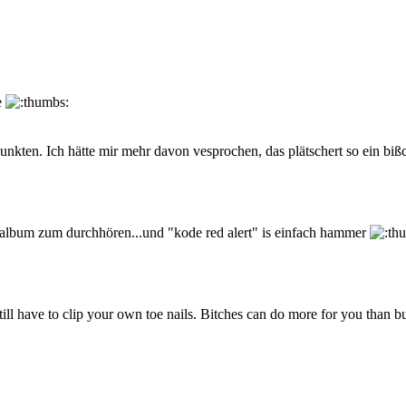
e
ten. Ich hätte mir mehr davon vesprochen, das plätschert so ein bißche
tes album zum durchhören...und "kode red alert" is einfach hammer
ill have to clip your own toe nails. Bitches can do more for you than b