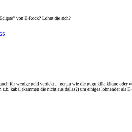
 Eclipse" von E-Rock? Lohnt die sich?
GS
uch für wenige geld vertickt ... genau wie die gugu killa klique oder w
ch z.b. kabal (kammen die nicht aus dallas?) um einiges lohnender als E