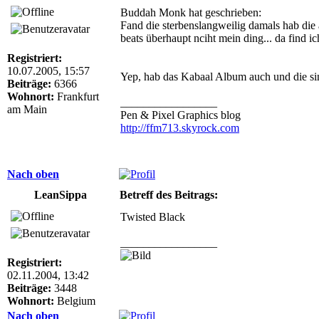
Buddah Monk hat geschrieben:
Fand die sterbenslangweilig damals hab die a
beats überhaupt nciht mein ding... da find i
Registriert:
10.07.2005, 15:57
Yep, hab das Kabaal Album auch und die si
Beiträge:
6366
Wohnort:
Frankfurt
_________________
am Main
Pen & Pixel Graphics blog
http://ffm713.skyrock.com
Nach oben
LeanSippa
Betreff des Beitrags:
Twisted Black
_________________
Registriert:
02.11.2004, 13:42
Beiträge:
3448
Wohnort:
Belgium
Nach oben