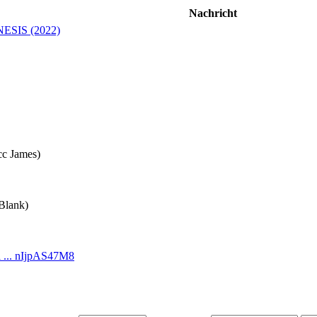
Nachricht
ESIS (2022)
cc James)
 Blank)
 ... nIjpAS47M8