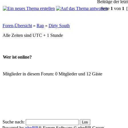
Beiträge der letz
Seite
1
von
1
[
Foren-Übersicht
»
Rap
»
Dirty South
Alle Zeiten sind UTC + 1 Stunde
Wer ist online?
Mitglieder in diesem Forum: 0 Mitglieder und 12 Gäste
Suche nach:
Powered by
phpBB
® Forum Software © phpBB Group