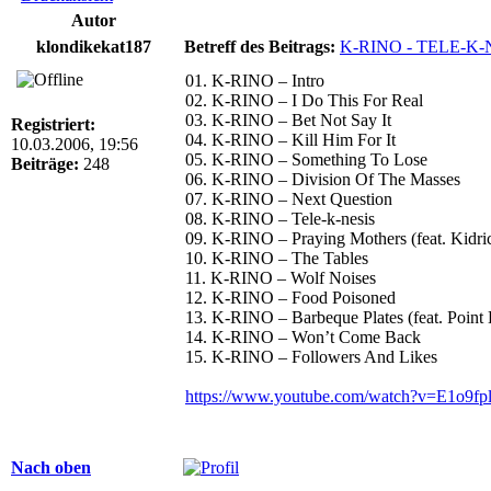
Autor
klondikekat187
Betreff des Beitrags:
K-RINO - TELE-K-N
01. K-RINO – Intro
02. K-RINO – I Do This For Real
03. K-RINO – Bet Not Say It
Registriert:
04. K-RINO – Kill Him For It
10.03.2006, 19:56
05. K-RINO – Something To Lose
Beiträge:
248
06. K-RINO – Division Of The Masses
07. K-RINO – Next Question
08. K-RINO – Tele-k-nesis
09. K-RINO – Praying Mothers (feat. Kidri
10. K-RINO – The Tables
11. K-RINO – Wolf Noises
12. K-RINO – Food Poisoned
13. K-RINO – Barbeque Plates (feat. Point
14. K-RINO – Won’t Come Back
15. K-RINO – Followers And Likes
https://www.youtube.com/watch?v=E1o9fpl
Nach oben