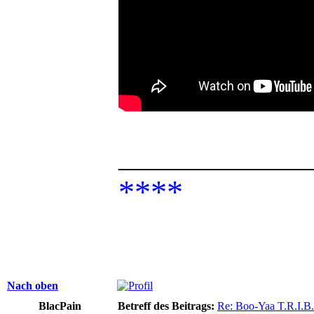
______________
****
Nach oben
BlacPain
Betreff des Beitrags:
Re: Boo-Yaa T.R.I.B.