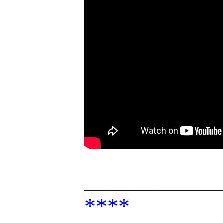
______________
****