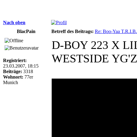
Nach oben
BlacPain
Betreff des Beitrags:
Re: Boo-Yaa T.R.I.B.
D-BOY 223 X L
WESTSIDE YG'
Registriert:
23.03.2007, 18:15
Beiträge:
3318
Wohnort:
77er
Munich