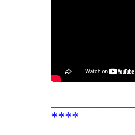
______________
****