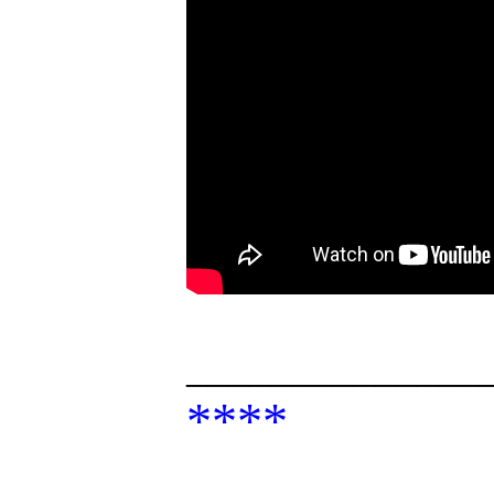
______________
****