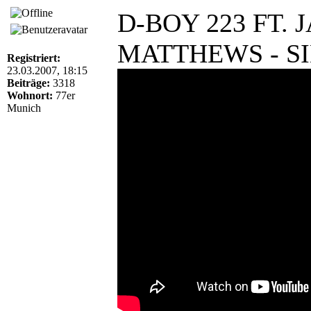
D-BOY 223 FT.
MATTHEWS - SI
Registriert:
23.03.2007, 18:15
Beiträge:
3318
Wohnort:
77er
Munich