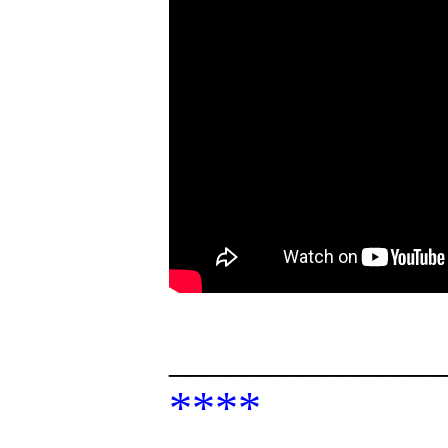
______________
****