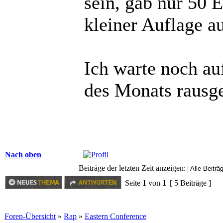
sein, gab nur 50 E
kleiner Auflage a
Ich warte noch au
des Monats rausg
Nach oben
Beiträge der letzten Zeit anzeigen:
Seite
1
von
1
[ 5 Beiträge ]
Foren-Übersicht
»
Rap
»
Eastern Conference