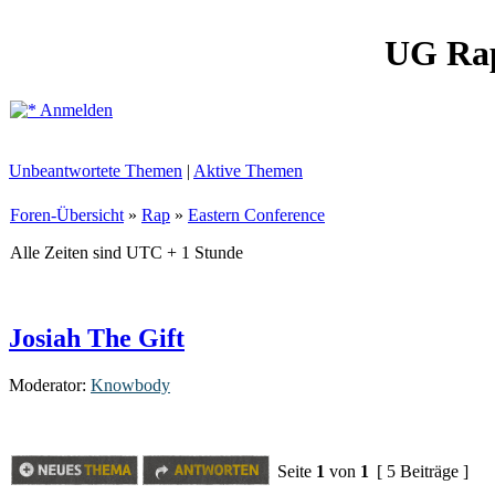
UG Ra
Anmelden
Unbeantwortete Themen
|
Aktive Themen
Foren-Übersicht
»
Rap
»
Eastern Conference
Alle Zeiten sind UTC + 1 Stunde
Josiah The Gift
Moderator:
Knowbody
Seite
1
von
1
[ 5 Beiträge ]