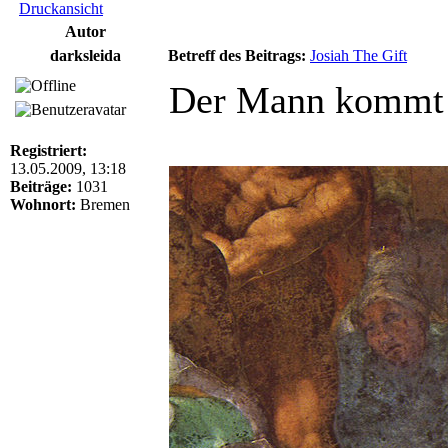
Druckansicht
Autor
darksleida
Betreff des Beitrags:
Josiah The Gift
Der Mann kommt a
Registriert:
13.05.2009, 13:18
Beiträge:
1031
Wohnort:
Bremen