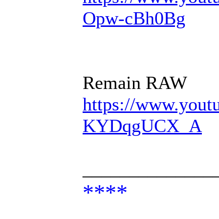
Opw-cBh0Bg
Remain RAW
https://www.you
KYDqgUCX_A
______________
****