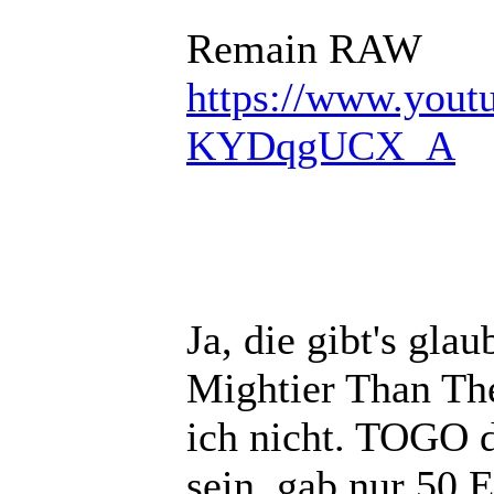
Remain RAW
https://www.you
KYDqgUCX_A
Ja, die gibt's glau
Mightier Than The
ich nicht. TOGO d
sein, gab nur 50 E