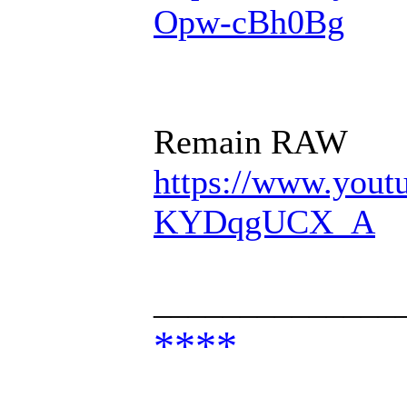
Opw-cBh0Bg
Remain RAW
https://www.you
KYDqgUCX_A
______________
****