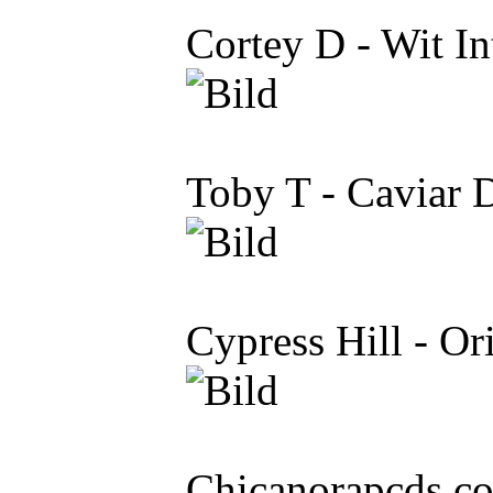
Cortey D - Wit In
Toby T - Caviar
Cypress Hill - Or
Chicanorapcds.c