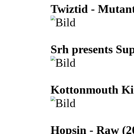
Twiztid - Mutant
Srh presents Sup
Kottonmouth Kin
Hopsin - Raw (2