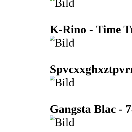
K-Rino - Time Tr
Spvcxxghxztpvrr
Gangsta Blac - 