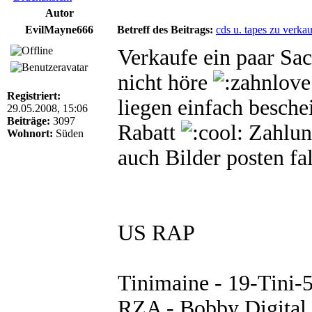
Autor
EvilMayne666
Betreff des Beitrags:
cds u. tapes zu verka
Verkaufe ein paar Sa
nicht höre
Registriert:
liegen einfach besch
29.05.2008, 15:06
Beiträge:
3097
Rabatt
Zahlun
Wohnort:
Süden
auch Bilder posten fa
US RAP
Tinimaine - 19-Tini-
RZA - Bobby Digital