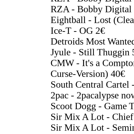
RZA - Bobby Digital 
Eightball - Lost (Cle
Ice-T - OG 2€
Detroids Most Wante
Jyule - Still Thuggin
CMW - It's a Compton
Curse-Version) 40€
South Central Cartel 
2pac - 2pacalypse 
Scoot Dogg - Game T
Sir Mix A Lot - Chie
Sir Mix A Lot - Semi