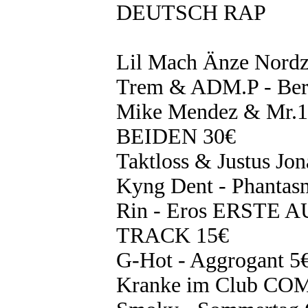
DEUTSCH RAP
Lil Mach Änze Nordz
Trem & ADM.P - Berl
Mike Mendez & Mr.1
BEIDEN 30€
Taktloss & Justus Jon
Kyng Dent - Phantas
Rin - Eros ERST
TRACK 15€
G-Hot - Aggrogant 5
Kranke im Club CO