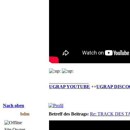
_________________
UGRAP YOUTUBE
++
UGRAP DISCO
Nach oben
bdm
Betreff des Beitrags:
Re: TRACK DES T
Site Owner