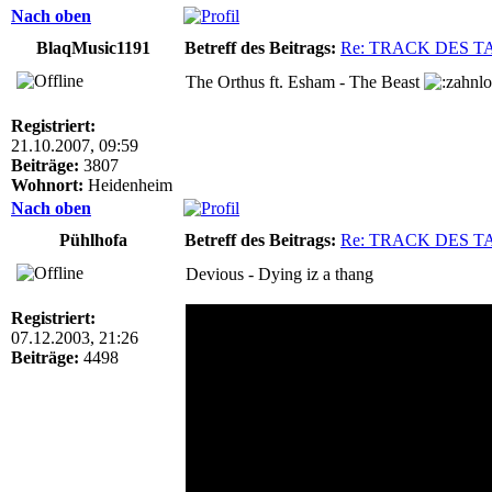
Nach oben
BlaqMusic1191
Betreff des Beitrags:
Re: TRACK DES T
The Orthus ft. Esham - The Beast
Registriert:
21.10.2007, 09:59
Beiträge:
3807
Wohnort:
Heidenheim
Nach oben
Pühlhofa
Betreff des Beitrags:
Re: TRACK DES T
Devious - Dying iz a thang
Registriert:
07.12.2003, 21:26
Beiträge:
4498