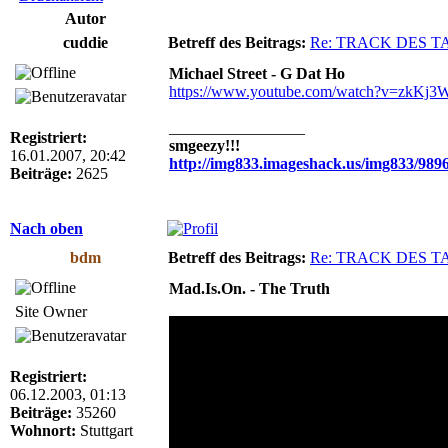
Autor
cuddie
Betreff des Beitrags:
Re: TRACK DES T
Michael Street - G Dat Ho
https://www.youtube.com/watch?v=zkKj3
_________________
Registriert:
smgeezy!!!
16.01.2007, 20:42
http://img833.imageshack.us/img833/989
Beiträge:
2625
Nach oben
bdm
Betreff des Beitrags:
Re: TRACK DES T
Mad.Is.On. - The Truth
Site Owner
Registriert:
06.12.2003, 01:13
Beiträge:
35260
Wohnort:
Stuttgart