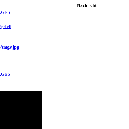
Nachricht
AGES
Wjo1e8
6/smgv.jpg
AGES