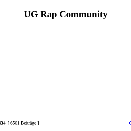
UG Rap Community
434
[ 6501 Beiträge ]
G