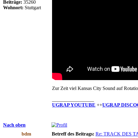
Beiträge:
35260
Wohnort:
Stuttgart
Zur Zeit viel Kansas City Sound auf Rotati
_________________
UGRAP YOUTUBE
++
UGRAP DISCO
Nach oben
bdm
Betreff des Beitrags:
Re: TRACK DES T