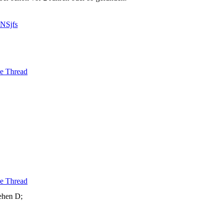
NSjfs
e Thread
e Thread
ehen D;