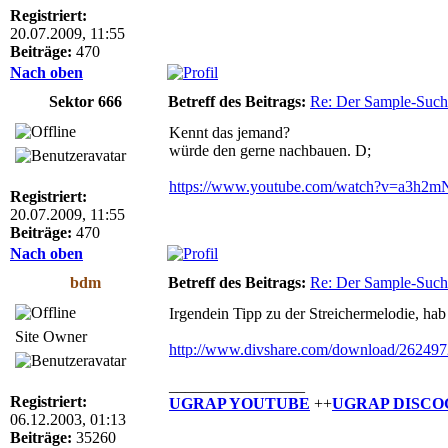
Registriert:
20.07.2009, 11:55
Beiträge:
470
Nach oben
Sektor 666
Betreff des Beitrags:
Re: Der Sample-Such
Kennt das jemand?
würde den gerne nachbauen. D;
https://www.youtube.com/watch?v=a3h2m
Registriert:
20.07.2009, 11:55
Beiträge:
470
Nach oben
bdm
Betreff des Beitrags:
Re: Der Sample-Such
Irgendein Tipp zu der Streichermelodie, hab
Site Owner
http://www.divshare.com/download/26249
_________________
Registriert:
UGRAP YOUTUBE
++
UGRAP DISCO
06.12.2003, 01:13
Beiträge:
35260