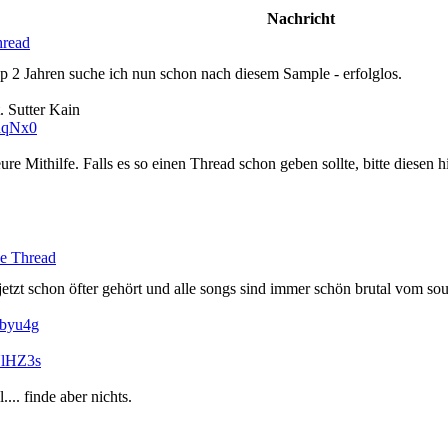
Nachricht
hread
p 2 Jahren suche ich nun schon nach diesem Sample - erfolglos.
. Sutter Kain
hqNx0
e Mithilfe. Falls es so einen Thread schon geben sollte, bitte diesen h
e Thread
 jetzt schon öfter gehört und alle songs sind immer schön brutal vom s
sbyu4g
UlHZ3s
... finde aber nichts.