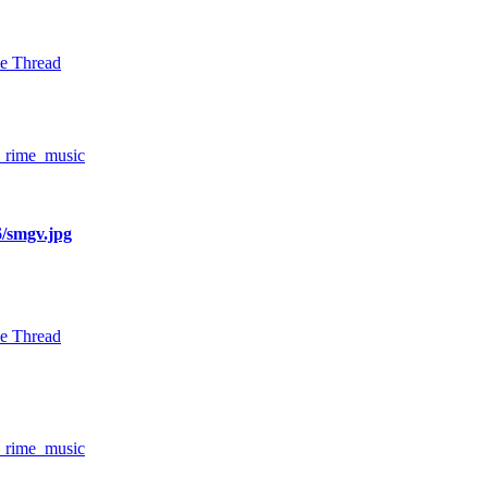
e Thread
. rime_music
6/smgv.jpg
e Thread
. rime_music