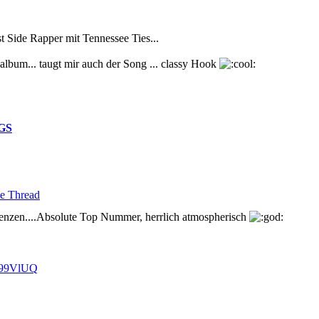
t Side Rapper mit Tennessee Ties...
lbum... taugt mir auch der Song ... classy Hook
GS
e Thread
denzen....Absolute Top Nummer, herrlich atmospherisch
D99VlUQ