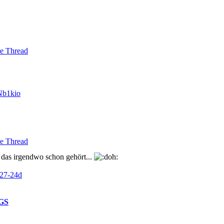
e Thread
Nb1kio
e Thread
 das irgendwo schon gehört...
727-24d
GS