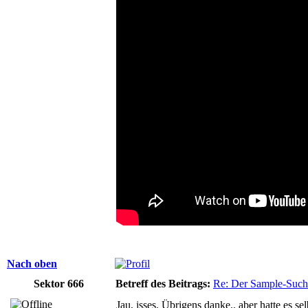
Nach oben
Sektor 666
Betreff des Beitrags:
Re: Der Sample-Such
Jau, isses. Übrigens danke.. aber hatte es s