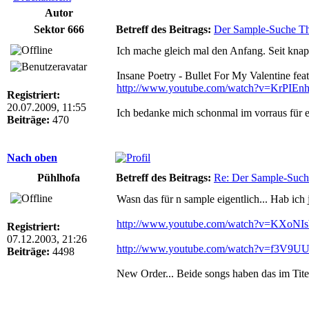
Autor
Sektor 666
Betreff des Beitrags:
Der Sample-Suche T
Ich mache gleich mal den Anfang. Seit knap
Insane Poetry - Bullet For My Valentine feat
http://www.youtube.com/watch?v=KrPIEn
Registriert:
20.07.2009, 11:55
Ich bedanke mich schonmal im vorraus für eur
Beiträge:
470
Nach oben
Pühlhofa
Betreff des Beitrags:
Re: Der Sample-Such
Wasn das für n sample eigentlich... Hab ich
http://www.youtube.com/watch?v=KXoNI
Registriert:
07.12.2003, 21:26
http://www.youtube.com/watch?v=f3V9U
Beiträge:
4498
New Order... Beide songs haben das im Titel.