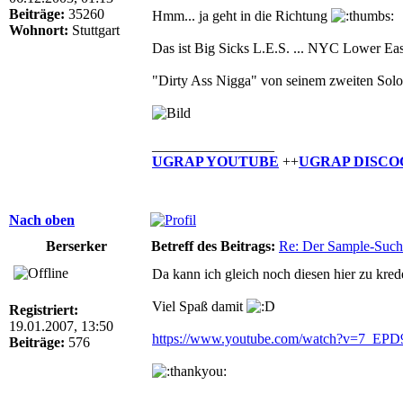
Beiträge:
35260
Hmm... ja geht in die Richtung
Wohnort:
Stuttgart
Das ist Big Sicks L.E.S. ... NYC Lower Eas
"Dirty Ass Nigga" von seinem zweiten Soloa
_________________
UGRAP YOUTUBE
++
UGRAP DISCO
Nach oben
Berserker
Betreff des Beitrags:
Re: Der Sample-Such
Da kann ich gleich noch diesen hier zu kre
Viel Spaß damit
Registriert:
19.01.2007, 13:50
https://www.youtube.com/watch?v=7_EP
Beiträge:
576