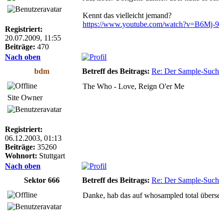
Kennt das vielleicht jemand?
https://www.youtube.com/watch?v=B6Mj-9
Registriert:
20.07.2009, 11:55
Beiträge:
470
Nach oben
bdm
Betreff des Beitrags:
Re: Der Sample-Such
The Who - Love, Reign O'er Me
Site Owner
Registriert:
06.12.2003, 01:13
Beiträge:
35260
Wohnort:
Stuttgart
Nach oben
Sektor 666
Betreff des Beitrags:
Re: Der Sample-Such
Danke, hab das auf whosampled total übers