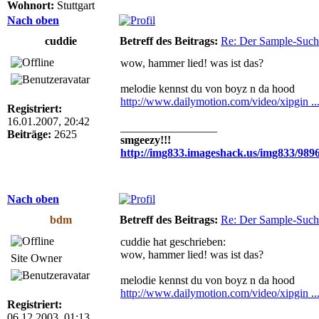
Wohnort:
Stuttgart
Nach oben
cuddie
Betreff des Beitrags:
Re: Der Sample-Such
wow, hammer lied! was ist das?
melodie kennst du von boyz n da hood
http://www.dailymotion.com/video/xipgin ..
Registriert:
16.01.2007, 20:42
_________________
Beiträge:
2625
smgeezy!!!
http://img833.imageshack.us/img833/989
Nach oben
bdm
Betreff des Beitrags:
Re: Der Sample-Such
cuddie hat geschrieben:
wow, hammer lied! was ist das?
Site Owner
melodie kennst du von boyz n da hood
http://www.dailymotion.com/video/xipgin ..
Registriert:
06.12.2003, 01:13