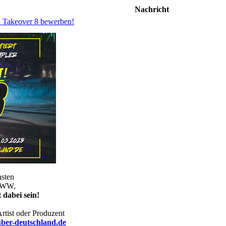
Nachricht
d Takeover 8 bewerben!
hsten
 WWW,
 dabei sein!
Artist oder Produzent
über-deutschland.de