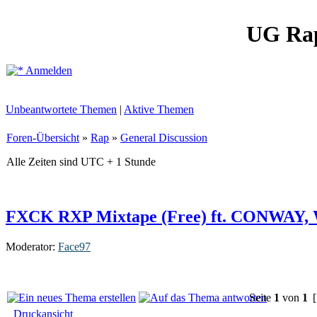
UG Ra
Anmelden
Unbeantwortete Themen
|
Aktive Themen
Foren-Übersicht
»
Rap
»
General Discussion
Alle Zeiten sind UTC + 1 Stunde
FXCK RXP Mixtape (Free) ft. CONWAY
Moderator:
Face97
Seite
1
von
1
[
Druckansicht