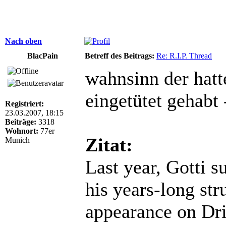
Nach oben
BlacPain
Betreff des Beitrags:
Re: R.I.P. Thread
wahnsinn der hat
eingetütet gehabt 
Registriert:
23.03.2007, 18:15
Beiträge:
3318
Wohnort:
77er
Zitat:
Munich
Last year, Gotti s
his years-long str
appearance on Dr