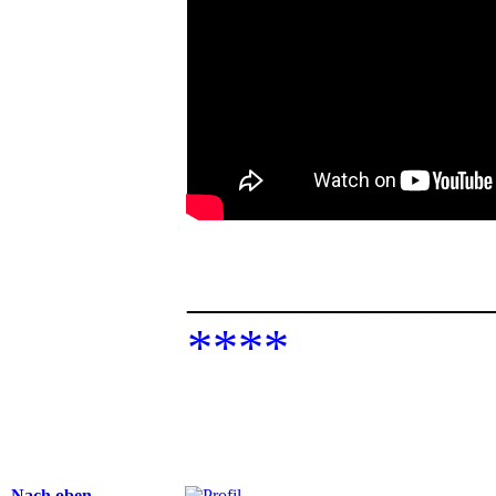
______________
****
Nach oben