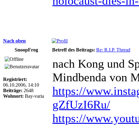
holocaust-dies-in
Nach oben
SnoopFrog
Betreff des Beitrags:
Re: R.I.P. Thread
nach Kong und Sp
Mindbenda von Mo
Registriert:
06.10.2006, 14:10
https://www.insta
Beiträge:
2648
Wohnort:
Bay-varia
gZfUzI6Ru/
https://www.you