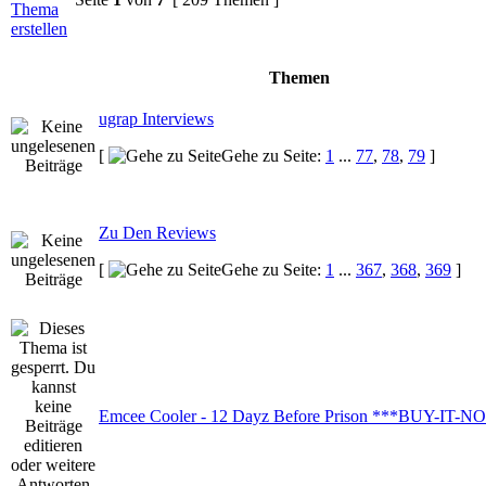
Themen
ugrap Interviews
[
Gehe zu Seite:
1
...
77
,
78
,
79
]
Zu Den Reviews
[
Gehe zu Seite:
1
...
367
,
368
,
369
]
Emcee Cooler - 12 Dayz Before Prison ***BUY-IT-