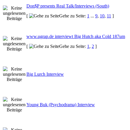
Don$P presents Real Talk/Interviews (South)
[
Gehe zu Seite:
1
...
9
,
10
,
11
]
www.ugrap.de interviewt Big Hutch aka Cold 187um
[
Gehe zu Seite:
1
,
2
]
Big Lurch Interview
Young Buk (Psychodrama) Interview