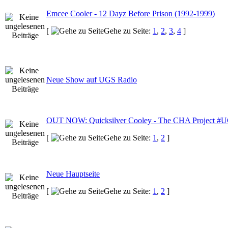
Emcee Cooler - 12 Dayz Before Prison (1992-1999)
[
Gehe zu Seite:
1
,
2
,
3
,
4
]
Neue Show auf UGS Radio
OUT NOW: Quicksilver Cooley - The CHA Project 
[
Gehe zu Seite:
1
,
2
]
Neue Hauptseite
[
Gehe zu Seite:
1
,
2
]