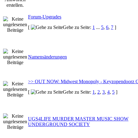
Forum-Upgrades
[
Gehe zu Seite:
1
...
5
,
6
,
7
]
Namensänderungen
>> OUT NOW: Midwest Monopoly - Keyzopendoorz 
[
Gehe zu Seite:
1
,
2
,
3
,
4
,
5
]
UGS4LIFE MURDER MASTER MUSIC SHOW
UNDERGROUND SOCIETY