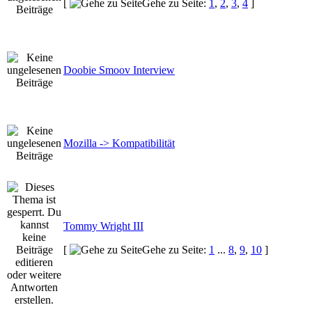
[
Gehe zu Seite:
1
,
2
,
3
,
4
]
Doobie Smoov Interview
Mozilla -> Kompatibilität
Tommy Wright III
[
Gehe zu Seite:
1
...
8
,
9
,
10
]