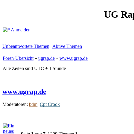
UG Ra
Anmelden
Unbeantwortete Themen
|
Aktive Themen
Foren-Übersicht
»
ugrap.de
»
www.ugrap.de
Alle Zeiten sind UTC + 1 Stunde
www.ugrap.de
Moderatoren:
bdm
,
Cpt Crook
Seite
1
von
7
[ 209 Themen ]