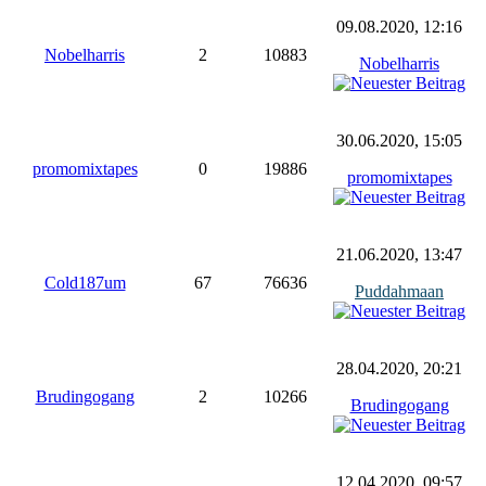
09.08.2020, 12:16
Nobelharris
2
10883
Nobelharris
30.06.2020, 15:05
promomixtapes
0
19886
promomixtapes
21.06.2020, 13:47
Cold187um
67
76636
Puddahmaan
28.04.2020, 20:21
Brudingogang
2
10266
Brudingogang
12.04.2020, 09:57