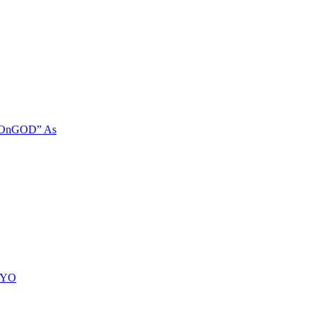
 “OnGOD” As
ciYO