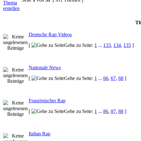
Th
Deutsche Rap Videos
[
Gehe zu Seite:
1
...
133
,
134
,
135
]
Nationale News
[
Gehe zu Seite:
1
...
66
,
67
,
68
]
Französischer Rap
[
Gehe zu Seite:
1
...
86
,
87
,
88
]
Italian Rap