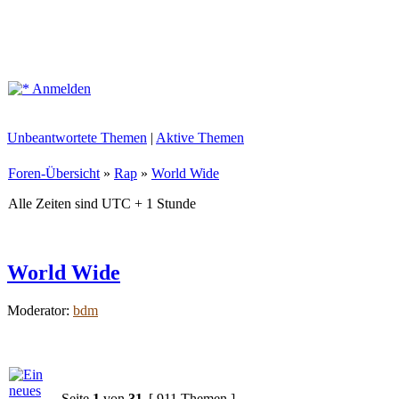
Anmelden
Unbeantwortete Themen
|
Aktive Themen
Foren-Übersicht
»
Rap
»
World Wide
Alle Zeiten sind UTC + 1 Stunde
World Wide
Moderator:
bdm
Seite
1
von
31
[ 911 Themen ]