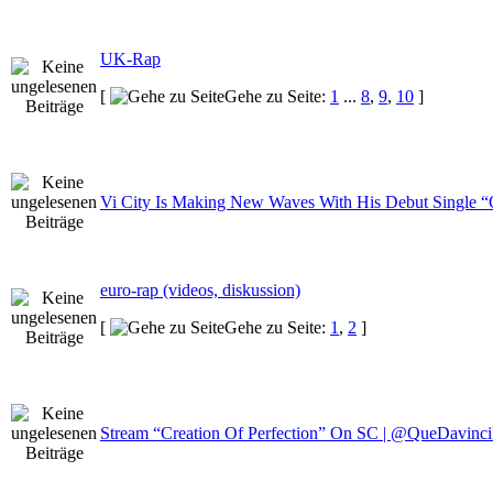
UK-Rap
[
Gehe zu Seite:
1
...
8
,
9
,
10
]
Vi City Is Making New Waves With His Debut Single
euro-rap (videos, diskussion)
[
Gehe zu Seite:
1
,
2
]
Stream “Creation Of Perfection” On SC | @QueDavin