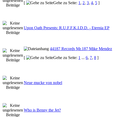
[
Gehe zu Seite:
1
,
2
,
3
,
4
,
5
]
Upon Oath Presents: R.U.F.F.K.I.D.D. - Eternia EP
44187 Records Mr.187 Mike Mendez
[
Gehe zu Seite:
1
...
6
,
7
,
8
]
Neue mucke von nobel
Who is Benny the Jet?