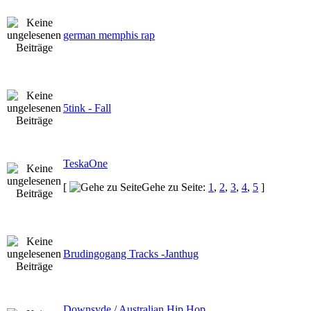
german memphis rap
5tink - Fall
TeskaOne
[
Gehe zu Seite:
1
,
2
,
3
,
4
,
5
]
Brudingogang Tracks -Janthug
Downsyde / Australian Hip Hop