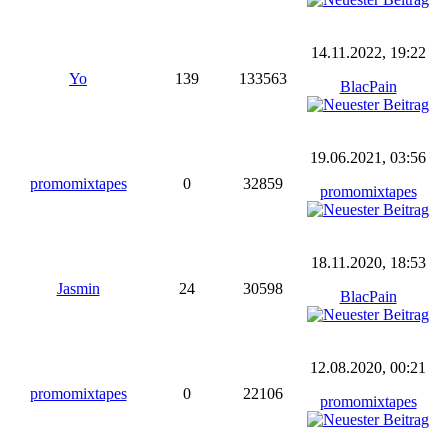
14.11.2022, 19:22
Yo
139
133563
BlacPain
19.06.2021, 03:56
promomixtapes
0
32859
promomixtapes
18.11.2020, 18:53
Jasmin
24
30598
BlacPain
12.08.2020, 00:21
promomixtapes
0
22106
promomixtapes