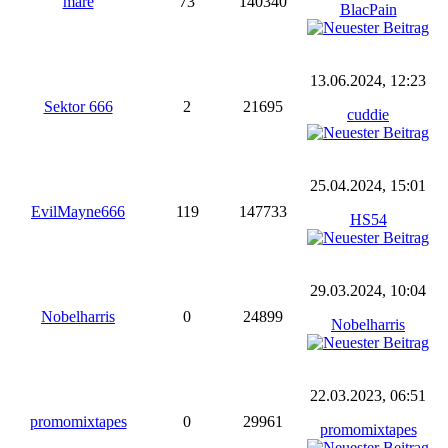
mare
73
140340
BlacPain
13.06.2024, 12:23
Sektor 666
2
21695
cuddie
25.04.2024, 15:01
EvilMayne666
119
147733
HS54
29.03.2024, 10:04
Nobelharris
0
24899
Nobelharris
22.03.2023, 06:51
promomixtapes
0
29961
promomixtapes