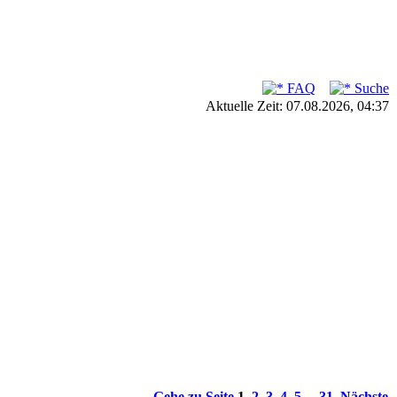
FAQ
Suche
Aktuelle Zeit: 07.08.2026, 04:37
Gehe zu Seite
1
,
2
,
3
,
4
,
5
...
31
Nächste