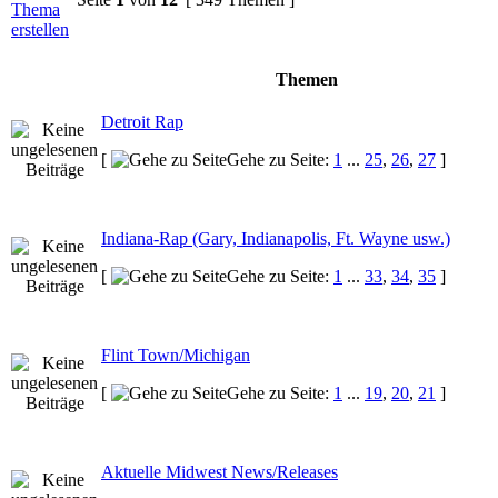
Themen
Detroit Rap
[
Gehe zu Seite:
1
...
25
,
26
,
27
]
Indiana-Rap (Gary, Indianapolis, Ft. Wayne usw.)
[
Gehe zu Seite:
1
...
33
,
34
,
35
]
Flint Town/Michigan
[
Gehe zu Seite:
1
...
19
,
20
,
21
]
Aktuelle Midwest News/Releases