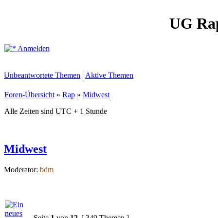
UG Ra
Anmelden
Unbeantwortete Themen
|
Aktive Themen
Foren-Übersicht
»
Rap
»
Midwest
Alle Zeiten sind UTC + 1 Stunde
Midwest
Moderator:
bdm
Seite
1
von
12
[ 349 Themen ]