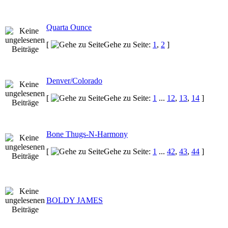
Quarta Ounce
[
Gehe zu Seite:
1
,
2
]
Denver/Colorado
[
Gehe zu Seite:
1
...
12
,
13
,
14
]
Bone Thugs-N-Harmony
[
Gehe zu Seite:
1
...
42
,
43
,
44
]
BOLDY JAMES