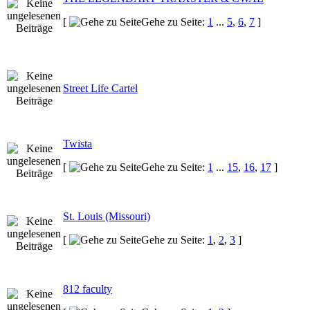
[
Gehe zu Seite:
1
...
5
,
6
,
7
]
Street Life Cartel
Twista
[
Gehe zu Seite:
1
...
15
,
16
,
17
]
St. Louis (Missouri)
[
Gehe zu Seite:
1
,
2
,
3
]
812 faculty