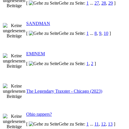
[
Gehe zu Seite:
1
...
27
,
28
,
29
]
SANDMAN
[
Gehe zu Seite:
1
...
8
,
9
,
10
]
EMINEM
[
Gehe zu Seite:
1
,
2
]
The Legendary Traxster - Chicago (2023)
Ohio rappers?
[
Gehe zu Seite:
1
...
11
,
12
,
13
]