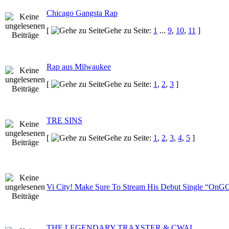
Chicago Gangsta Rap
[
Gehe zu Seite:
1
...
9
,
10
,
11
]
Rap aus Milwaukee
[
Gehe zu Seite:
1
,
2
,
3
]
TRE SINS
[
Gehe zu Seite:
1
,
2
,
3
,
4
,
5
]
Vi City! Make Sure To Stream His Debut Single “On
THE LEGENDARY TRAXSTER & CWAL