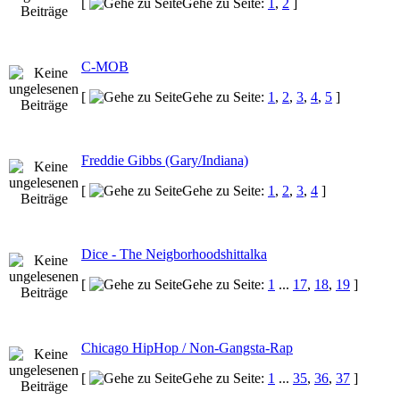
[
Gehe zu Seite:
1
,
2
]
C-MOB
[
Gehe zu Seite:
1
,
2
,
3
,
4
,
5
]
Freddie Gibbs (Gary/Indiana)
[
Gehe zu Seite:
1
,
2
,
3
,
4
]
Dice - The Neigborhoodshittalka
[
Gehe zu Seite:
1
...
17
,
18
,
19
]
Chicago HipHop / Non-Gangsta-Rap
[
Gehe zu Seite:
1
...
35
,
36
,
37
]