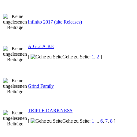
Infinito 2017 (alte Releases)
A-G-2-A-KE
[
Gehe zu Seite:
1
,
2
]
Grind Family
TRIPLE DARKNESS
[
Gehe zu Seite:
1
...
6
,
7
,
8
]