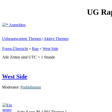
UG Ra
Anmelden
Unbeantwortete Themen
|
Aktive Themen
Foren-Übersicht
»
Rap
»
West Side
Alle Zeiten sind UTC + 1 Stunde
West Side
Moderator:
Puddahmaan
Seite
1
von
31
[ 903 Themen ]