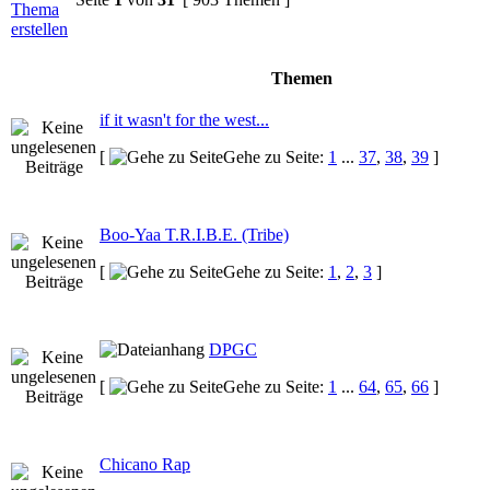
Themen
if it wasn't for the west...
[
Gehe zu Seite:
1
...
37
,
38
,
39
]
Boo-Yaa T.R.I.B.E. (Tribe)
[
Gehe zu Seite:
1
,
2
,
3
]
DPGC
[
Gehe zu Seite:
1
...
64
,
65
,
66
]
Chicano Rap