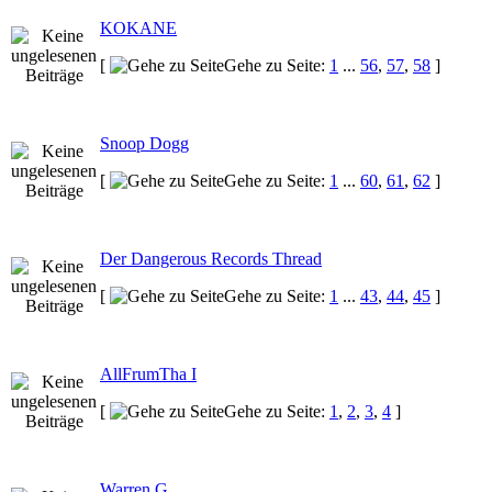
KOKANE
[
Gehe zu Seite:
1
...
56
,
57
,
58
]
Snoop Dogg
[
Gehe zu Seite:
1
...
60
,
61
,
62
]
Der Dangerous Records Thread
[
Gehe zu Seite:
1
...
43
,
44
,
45
]
AllFrumTha I
[
Gehe zu Seite:
1
,
2
,
3
,
4
]
Warren G