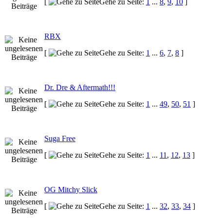
[
Gehe zu Seite:
1
...
8
,
9
,
10
]
RBX
[
Gehe zu Seite:
1
...
6
,
7
,
8
]
Dr. Dre & Aftermath!!!
[
Gehe zu Seite:
1
...
49
,
50
,
51
]
Suga Free
[
Gehe zu Seite:
1
...
11
,
12
,
13
]
OG Mitchy Slick
[
Gehe zu Seite:
1
...
32
,
33
,
34
]