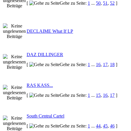
[
Gehe zu Seite:
1
...
50
,
51
,
52
]
DECLAIME What If LP
DAZ DILLINGER
[
Gehe zu Seite:
1
...
16
,
17
,
18
]
RAS KASS...
[
Gehe zu Seite:
1
...
15
,
16
,
17
]
South Central Cartel
[
Gehe zu Seite:
1
...
44
,
45
,
46
]