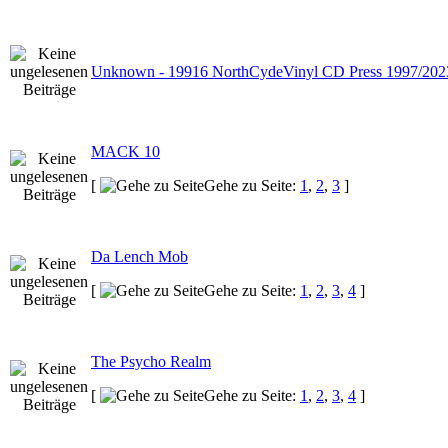
Unknown - 19916 NorthCydeVinyl CD Press 1997/202
MACK 10
[
Gehe zu Seite:
1
,
2
,
3
]
Da Lench Mob
[
Gehe zu Seite:
1
,
2
,
3
,
4
]
The Psycho Realm
[
Gehe zu Seite:
1
,
2
,
3
,
4
]