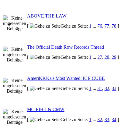
ABOVE THE LAW
[
Gehe zu Seite:
1
...
76
,
77
,
78
]
The Official Death Row Records Thread
[
Gehe zu Seite:
1
...
27
,
28
,
29
]
AmeriKKKa's Most Wanted: ICE CUBE
[
Gehe zu Seite:
1
...
31
,
32
,
33
]
MC EIHT & CMW
[
Gehe zu Seite:
1
...
32
,
33
,
34
]