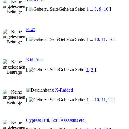
[
Gehe zu Seite:
1
...
8
,
9
,
10
]
E-40
[
Gehe zu Seite:
1
...
10
,
11
,
12
]
Kid Frost
[
Gehe zu Seite:
1
,
2
]
X-Raided
[
Gehe zu Seite:
1
...
10
,
11
,
12
]
Cypress Hill, Soul Assassins etc.