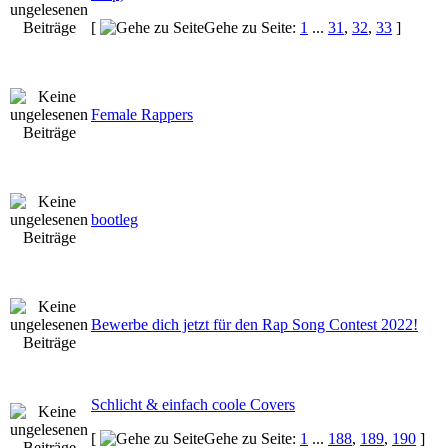
[
Gehe zu Seite:
1
...
31
,
32
,
33
]
Female Rappers
bootleg
Bewerbe dich jetzt für den Rap Song Contest 2022!
Schlicht & einfach coole Covers
[
Gehe zu Seite:
1
...
188
,
189
,
190
]