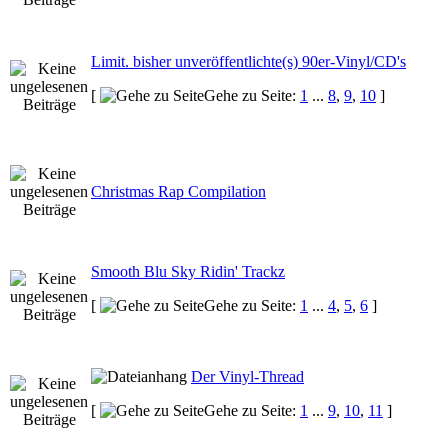
Limit. bisher unveröffentlichte(s) 90er-Vinyl/CD's
[
Gehe zu Seite:
1
...
8
,
9
,
10
]
Christmas Rap Compilation
Smooth Blu Sky Ridin' Trackz
[
Gehe zu Seite:
1
...
4
,
5
,
6
]
Der Vinyl-Thread
[
Gehe zu Seite:
1
...
9
,
10
,
11
]