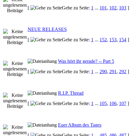
[
Gehe zu Seite:
1
...
101
,
102
,
103
]
NEUE RELEASES
[
Gehe zu Seite:
1
...
152
,
153
,
154
]
Was hört ihr gerade? -- Part 5
[
Gehe zu Seite:
1
...
290
,
291
,
292
]
R.I.P. Thread
[
Gehe zu Seite:
1
...
105
,
106
,
107
]
Euer Album des Tages
[
Gehe zu Seite:
1
...
485
,
486
,
487
]