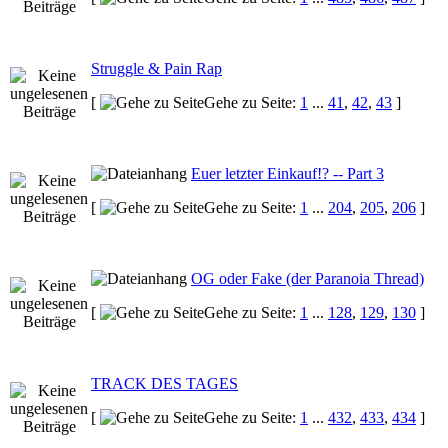
Struggle & Pain Rap
[
Gehe zu Seite:
1
...
41
,
42
,
43
]
Euer letzter Einkauf!? -- Part 3
[
Gehe zu Seite:
1
...
204
,
205
,
206
]
OG oder Fake (der Paranoia Thread)
[
Gehe zu Seite:
1
...
128
,
129
,
130
]
TRACK DES TAGES
[
Gehe zu Seite:
1
...
432
,
433
,
434
]