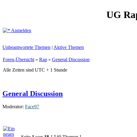
UG Ra
Anmelden
Unbeantwortete Themen
|
Aktive Themen
Foren-Übersicht
»
Rap
»
General Discussion
Alle Zeiten sind UTC + 1 Stunde
General Discussion
Moderator:
Face97
Seite
1
von
18
[ 540 Themen ]