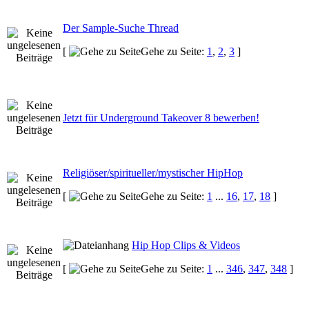
Der Sample-Suche Thread
[
Gehe zu Seite:
1
,
2
,
3
]
Jetzt für Underground Takeover 8 bewerben!
Religiöser/spiritueller/mystischer HipHop
[
Gehe zu Seite:
1
...
16
,
17
,
18
]
Hip Hop Clips & Videos
[
Gehe zu Seite:
1
...
346
,
347
,
348
]