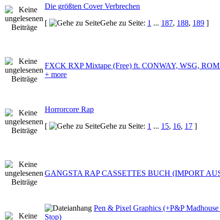
Die größten Cover Verbrechen
[
Gehe zu Seite:
1
...
187
,
188
,
189
]
FXCK RXP Mixtape (Free) ft. CONWAY, WSG, RO
+ more
Horrorcore Rap
[
Gehe zu Seite:
1
...
15
,
16
,
17
]
GANGSTA RAP CASSETTES BUCH (IMPORT AUS
Pen & Pixel Graphics (+P&P Madhous
Stop)