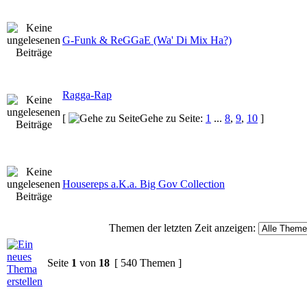
G-Funk & ReGGaE (Wa' Di Mix Ha?)
Ragga-Rap
[
Gehe zu Seite:
1
...
8
,
9
,
10
]
Housereps a.K.a. Big Gov Collection
Themen der letzten Zeit anzeigen:
Seite
1
von
18
[ 540 Themen ]