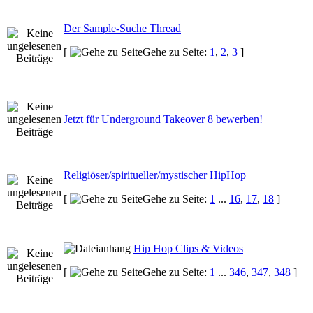
Der Sample-Suche Thread
[
Gehe zu Seite:
1
,
2
,
3
]
Jetzt für Underground Takeover 8 bewerben!
Religiöser/spiritueller/mystischer HipHop
[
Gehe zu Seite:
1
...
16
,
17
,
18
]
Hip Hop Clips & Videos
[
Gehe zu Seite:
1
...
346
,
347
,
348
]