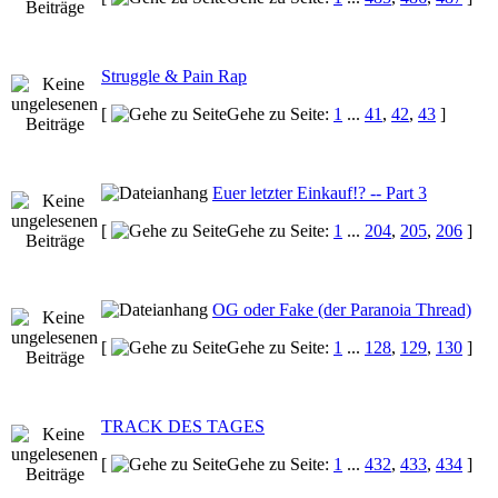
Struggle & Pain Rap
[
Gehe zu Seite:
1
...
41
,
42
,
43
]
Euer letzter Einkauf!? -- Part 3
[
Gehe zu Seite:
1
...
204
,
205
,
206
]
OG oder Fake (der Paranoia Thread)
[
Gehe zu Seite:
1
...
128
,
129
,
130
]
TRACK DES TAGES
[
Gehe zu Seite:
1
...
432
,
433
,
434
]