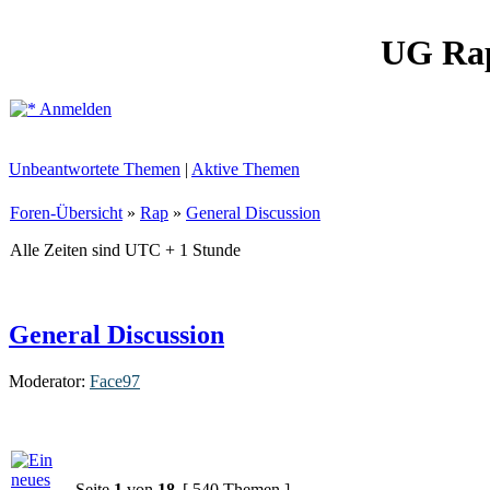
UG Ra
Anmelden
Unbeantwortete Themen
|
Aktive Themen
Foren-Übersicht
»
Rap
»
General Discussion
Alle Zeiten sind UTC + 1 Stunde
General Discussion
Moderator:
Face97
Seite
1
von
18
[ 540 Themen ]