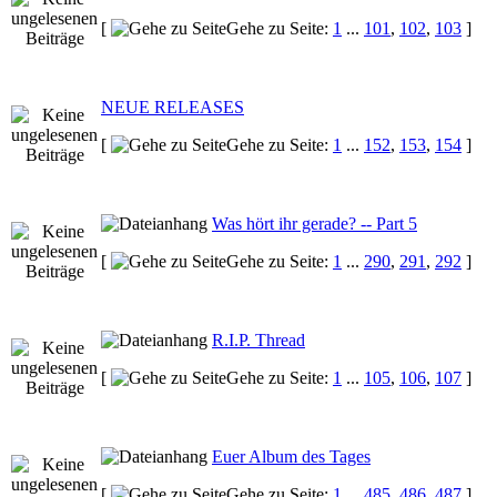
[
Gehe zu Seite:
1
...
101
,
102
,
103
]
NEUE RELEASES
[
Gehe zu Seite:
1
...
152
,
153
,
154
]
Was hört ihr gerade? -- Part 5
[
Gehe zu Seite:
1
...
290
,
291
,
292
]
R.I.P. Thread
[
Gehe zu Seite:
1
...
105
,
106
,
107
]
Euer Album des Tages
[
Gehe zu Seite:
1
...
485
,
486
,
487
]