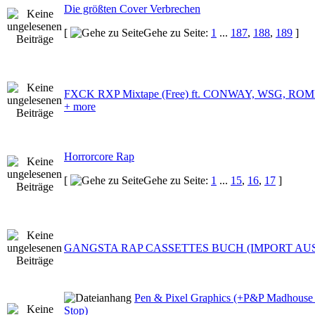
Die größten Cover Verbrechen
[
Gehe zu Seite:
1
...
187
,
188
,
189
]
FXCK RXP Mixtape (Free) ft. CONWAY, WSG, RO
+ more
Horrorcore Rap
[
Gehe zu Seite:
1
...
15
,
16
,
17
]
GANGSTA RAP CASSETTES BUCH (IMPORT AUS
Pen & Pixel Graphics (+P&P Madhous
Stop)