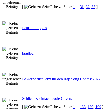
[
Gehe zu Seite:
1
...
31
,
32
,
33
]
Female Rappers
bootleg
Bewerbe dich jetzt für den Rap Song Contest 2022!
Schlicht & einfach coole Covers
[
Gehe zu Seite:
1
...
188
,
189
,
190
]