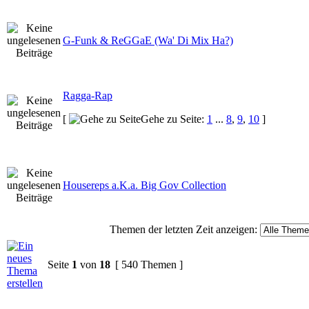
G-Funk & ReGGaE (Wa' Di Mix Ha?)
Ragga-Rap
[
Gehe zu Seite:
1
...
8
,
9
,
10
]
Housereps a.K.a. Big Gov Collection
Themen der letzten Zeit anzeigen:
Seite
1
von
18
[ 540 Themen ]