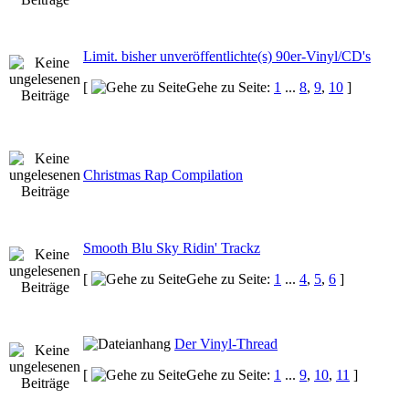
Limit. bisher unveröffentlichte(s) 90er-Vinyl/CD's
[
Gehe zu Seite:
1
...
8
,
9
,
10
]
Christmas Rap Compilation
Smooth Blu Sky Ridin' Trackz
[
Gehe zu Seite:
1
...
4
,
5
,
6
]
Der Vinyl-Thread
[
Gehe zu Seite:
1
...
9
,
10
,
11
]