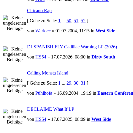
Chicano Rap
[ Gehe zu Seite:
1
...
50
,
51
,
52
]
von
Warlocc
» 01.07.2004, 11:15 in
West Side
DJ SPANISH FLY Cadillac Warning LP (2026)
von
HS54
» 17.07.2026, 08:00 in
Dirty South
Calling Monsta Island
[ Gehe zu Seite:
1
...
29
,
30
,
31
]
von
Pühlhofa
» 16.09.2004, 19:19 in
Eastern Conferen
DECLAIME What If LP
von
HS54
» 17.07.2025, 08:09 in
West Side