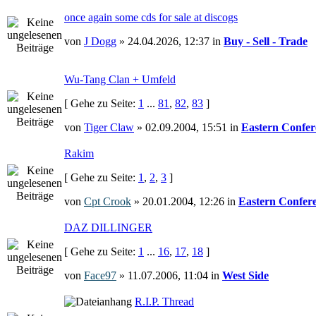
once again some cds for sale at discogs
von
J Dogg
» 24.04.2026, 12:37 in
Buy - Sell - Trade
Wu-Tang Clan + Umfeld
[ Gehe zu Seite:
1
...
81
,
82
,
83
]
von
Tiger Claw
» 02.09.2004, 15:51 in
Eastern Confer
Rakim
[ Gehe zu Seite:
1
,
2
,
3
]
von
Cpt Crook
» 20.01.2004, 12:26 in
Eastern Confer
DAZ DILLINGER
[ Gehe zu Seite:
1
...
16
,
17
,
18
]
von
Face97
» 11.07.2006, 11:04 in
West Side
R.I.P. Thread