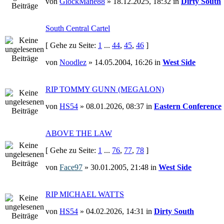
von
GlockMane88
» 18.12.2025, 18:32 in
Dirty South
South Central Cartel
[ Gehe zu Seite:
1
...
44
,
45
,
46
]
von
Noodlez
» 14.05.2004, 16:26 in
West Side
RIP TOMMY GUNN (MEGALON)
von
HS54
» 08.01.2026, 08:37 in
Eastern Conference
ABOVE THE LAW
[ Gehe zu Seite:
1
...
76
,
77
,
78
]
von
Face97
» 30.01.2005, 21:48 in
West Side
RIP MICHAEL WATTS
von
HS54
» 04.02.2026, 14:31 in
Dirty South