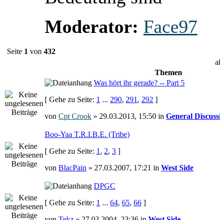
Moderator:
Face97
Seite
1
von
432
a
Themen
Was hört ihr gerade? -- Part 5
[ Gehe zu Seite:
1
...
290
,
291
,
292
]
von
Cpt Crook
» 29.03.2013, 15:50 in
General Discuss
Boo-Yaa T.R.I.B.E. (Tribe)
[ Gehe zu Seite:
1
,
2
,
3
]
von
BlacPain
» 27.03.2007, 17:21 in
West Side
DPGC
[ Gehe zu Seite:
1
...
64
,
65
,
66
]
von
Tekz
» 27.03.2004, 23:36 in
West Side