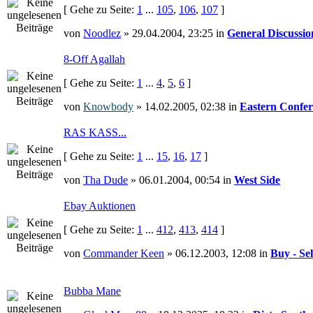
[ Gehe zu Seite:
1
...
105
,
106
,
107
]
von
Noodlez
» 29.04.2004, 23:25 in
General Discussio
8-Off Agallah
[ Gehe zu Seite:
1
...
4
,
5
,
6
]
von
Knowbody
» 14.02.2005, 02:38 in
Eastern Confer
RAS KASS...
[ Gehe zu Seite:
1
...
15
,
16
,
17
]
von
Tha Dude
» 06.01.2004, 00:54 in
West Side
Ebay Auktionen
[ Gehe zu Seite:
1
...
412
,
413
,
414
]
von
Commander Keen
» 06.12.2003, 12:08 in
Buy - Sel
Bubba Mane