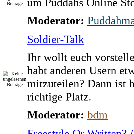
um Puddahs Online St
Moderator:
Puddahm
Soldier-Talk
Ihr wollt euch vorstell
habt anderen Usern et
mitzuteilen? Dann ist h
richtige Platz.
Moderator:
bdm
Freestyle Or Written? 