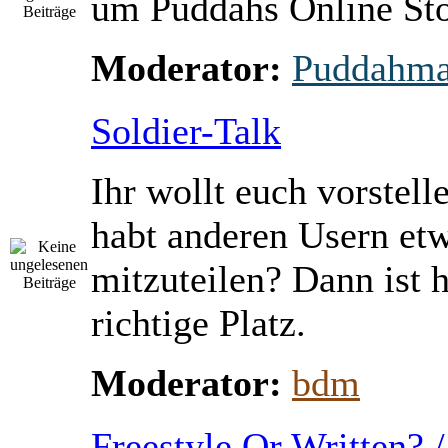
um Puddahs Online St
Moderator:
Puddahm
Soldier-Talk
Ihr wollt euch vorstell
habt anderen Usern et
mitzuteilen? Dann ist h
richtige Platz.
Moderator:
bdm
Freestyle Or Written? 