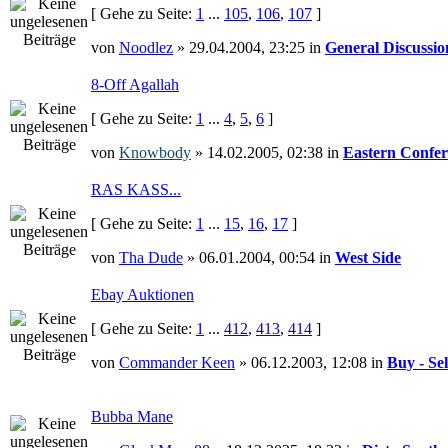
[ Gehe zu Seite:
1
...
105
,
106
,
107
]
von
Noodlez
» 29.04.2004, 23:25 in
General Discussio
8-Off Agallah
[ Gehe zu Seite:
1
...
4
,
5
,
6
]
von
Knowbody
» 14.02.2005, 02:38 in
Eastern Confer
RAS KASS...
[ Gehe zu Seite:
1
...
15
,
16
,
17
]
von
Tha Dude
» 06.01.2004, 00:54 in
West Side
Ebay Auktionen
[ Gehe zu Seite:
1
...
412
,
413
,
414
]
von
Commander Keen
» 06.12.2003, 12:08 in
Buy - Sel
Bubba Mane