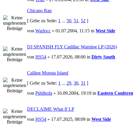
Chicano Rap
[ Gehe zu Seite:
1
...
50
,
51
,
52
]
von
Warlocc
» 01.07.2004, 11:15 in
West Side
DJ SPANISH FLY Cadillac Warning LP (2026)
von
HS54
» 17.07.2026, 08:00 in
Dirty South
Calling Monsta Island
[ Gehe zu Seite:
1
...
29
,
30
,
31
]
von
Pühlhofa
» 16.09.2004, 19:19 in
Eastern Conferen
DECLAIME What If LP
von
HS54
» 17.07.2025, 08:09 in
West Side