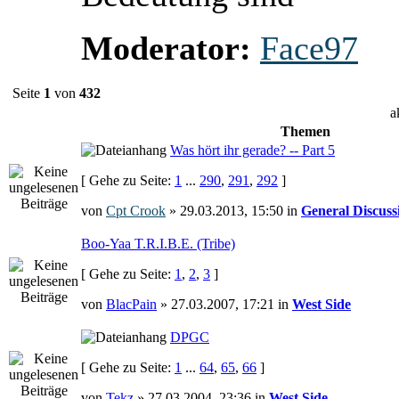
Moderator:
Face97
Seite
1
von
432
a
Themen
Was hört ihr gerade? -- Part 5
[ Gehe zu Seite:
1
...
290
,
291
,
292
]
von
Cpt Crook
» 29.03.2013, 15:50 in
General Discuss
Boo-Yaa T.R.I.B.E. (Tribe)
[ Gehe zu Seite:
1
,
2
,
3
]
von
BlacPain
» 27.03.2007, 17:21 in
West Side
DPGC
[ Gehe zu Seite:
1
...
64
,
65
,
66
]
von
Tekz
» 27.03.2004, 23:36 in
West Side