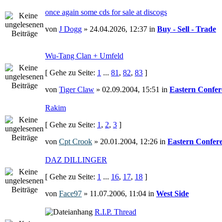
once again some cds for sale at discogs
von
J Dogg
» 24.04.2026, 12:37 in
Buy - Sell - Trade
Wu-Tang Clan + Umfeld
[ Gehe zu Seite:
1
...
81
,
82
,
83
]
von
Tiger Claw
» 02.09.2004, 15:51 in
Eastern Confer
Rakim
[ Gehe zu Seite:
1
,
2
,
3
]
von
Cpt Crook
» 20.01.2004, 12:26 in
Eastern Confer
DAZ DILLINGER
[ Gehe zu Seite:
1
...
16
,
17
,
18
]
von
Face97
» 11.07.2006, 11:04 in
West Side
R.I.P. Thread