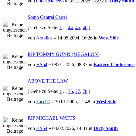
von
GlockMane88
» 18.12.2025, 18:32 in
Dirty South
South Central Cartel
[ Gehe zu Seite:
1
...
44
,
45
,
46
]
von
Noodlez
» 14.05.2004, 16:26 in
West Side
RIP TOMMY GUNN (MEGALON)
von
HS54
» 08.01.2026, 08:37 in
Eastern Conference
ABOVE THE LAW
[ Gehe zu Seite:
1
...
76
,
77
,
78
]
von
Face97
» 30.01.2005, 21:48 in
West Side
RIP MICHAEL WATTS
von
HS54
» 04.02.2026, 14:31 in
Dirty South