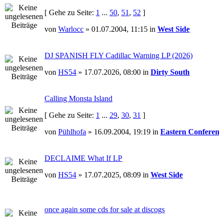
[ Gehe zu Seite:
1
...
50
,
51
,
52
]
von
Warlocc
» 01.07.2004, 11:15 in
West Side
DJ SPANISH FLY Cadillac Warning LP (2026)
von
HS54
» 17.07.2026, 08:00 in
Dirty South
Calling Monsta Island
[ Gehe zu Seite:
1
...
29
,
30
,
31
]
von
Pühlhofa
» 16.09.2004, 19:19 in
Eastern Conferen
DECLAIME What If LP
von
HS54
» 17.07.2025, 08:09 in
West Side
once again some cds for sale at discogs