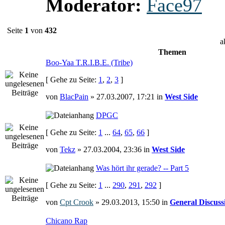
Moderator:
Face97
Seite
1
von
432
a
Themen
Boo-Yaa T.R.I.B.E. (Tribe)
[ Gehe zu Seite:
1
,
2
,
3
]
von
BlacPain
» 27.03.2007, 17:21 in
West Side
DPGC
[ Gehe zu Seite:
1
...
64
,
65
,
66
]
von
Tekz
» 27.03.2004, 23:36 in
West Side
Was hört ihr gerade? -- Part 5
[ Gehe zu Seite:
1
...
290
,
291
,
292
]
von
Cpt Crook
» 29.03.2013, 15:50 in
General Discuss
Chicano Rap