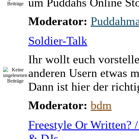
um Puddahs Online St
Moderator:
Puddahm
Soldier-Talk
Ihr wollt euch vorstell
anderen Usern etwas m
Dann ist hier der richti
Moderator:
bdm
Freestyle Or Written? 
& DJs