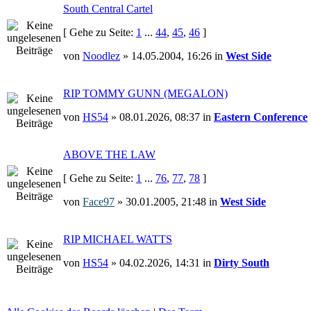
South Central Cartel
[ Gehe zu Seite:
1
...
44
,
45
,
46
]
von
Noodlez
» 14.05.2004, 16:26 in
West Side
RIP TOMMY GUNN (MEGALON)
von
HS54
» 08.01.2026, 08:37 in
Eastern Conference
ABOVE THE LAW
[ Gehe zu Seite:
1
...
76
,
77
,
78
]
von
Face97
» 30.01.2005, 21:48 in
West Side
RIP MICHAEL WATTS
von
HS54
» 04.02.2026, 14:31 in
Dirty South