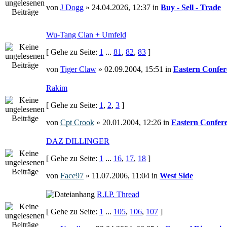
von
J Dogg
» 24.04.2026, 12:37 in
Buy - Sell - Trade
Wu-Tang Clan + Umfeld
[ Gehe zu Seite:
1
...
81
,
82
,
83
]
von
Tiger Claw
» 02.09.2004, 15:51 in
Eastern Confer
Rakim
[ Gehe zu Seite:
1
,
2
,
3
]
von
Cpt Crook
» 20.01.2004, 12:26 in
Eastern Confer
DAZ DILLINGER
[ Gehe zu Seite:
1
...
16
,
17
,
18
]
von
Face97
» 11.07.2006, 11:04 in
West Side
R.I.P. Thread
[ Gehe zu Seite:
1
...
105
,
106
,
107
]