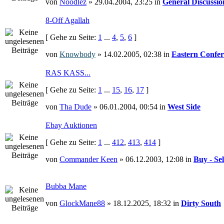
von
Noodlez
» 29.04.2004, 23:25 in
General Discussio
8-Off Agallah
[ Gehe zu Seite:
1
...
4
,
5
,
6
]
von
Knowbody
» 14.02.2005, 02:38 in
Eastern Confer
RAS KASS...
[ Gehe zu Seite:
1
...
15
,
16
,
17
]
von
Tha Dude
» 06.01.2004, 00:54 in
West Side
Ebay Auktionen
[ Gehe zu Seite:
1
...
412
,
413
,
414
]
von
Commander Keen
» 06.12.2003, 12:08 in
Buy - Sel
Bubba Mane
von
GlockMane88
» 18.12.2025, 18:32 in
Dirty South