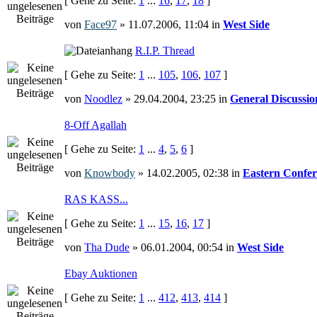
[ Gehe zu Seite:
1
...
16
,
17
,
18
]
von
Face97
» 11.07.2006, 11:04 in
West Side
R.I.P. Thread
[ Gehe zu Seite:
1
...
105
,
106
,
107
]
von
Noodlez
» 29.04.2004, 23:25 in
General Discussio
8-Off Agallah
[ Gehe zu Seite:
1
...
4
,
5
,
6
]
von
Knowbody
» 14.02.2005, 02:38 in
Eastern Confer
RAS KASS...
[ Gehe zu Seite:
1
...
15
,
16
,
17
]
von
Tha Dude
» 06.01.2004, 00:54 in
West Side
Ebay Auktionen
[ Gehe zu Seite:
1
...
412
,
413
,
414
]