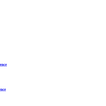
ence
ence