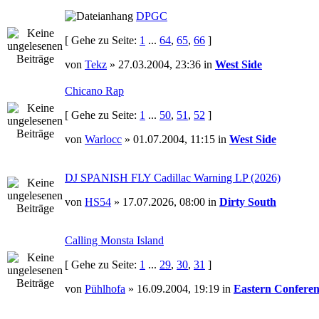
DPGC
[ Gehe zu Seite:
1
...
64
,
65
,
66
]
von
Tekz
» 27.03.2004, 23:36 in
West Side
Chicano Rap
[ Gehe zu Seite:
1
...
50
,
51
,
52
]
von
Warlocc
» 01.07.2004, 11:15 in
West Side
DJ SPANISH FLY Cadillac Warning LP (2026)
von
HS54
» 17.07.2026, 08:00 in
Dirty South
Calling Monsta Island
[ Gehe zu Seite:
1
...
29
,
30
,
31
]
von
Pühlhofa
» 16.09.2004, 19:19 in
Eastern Conferen