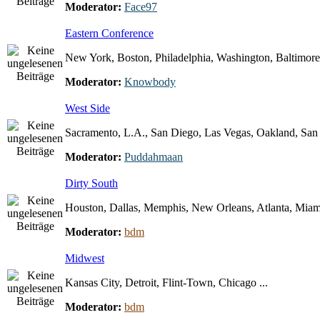
Moderator:
Face97
Eastern Conference
New York, Boston, Philadelphia, Washington, Baltimore 
Moderator:
Knowbody
West Side
Sacramento, L.A., San Diego, Las Vegas, Oakland, San F
Moderator:
Puddahmaan
Dirty South
Houston, Dallas, Memphis, New Orleans, Atlanta, Miami
Moderator:
bdm
Midwest
Kansas City, Detroit, Flint-Town, Chicago ...
Moderator:
bdm