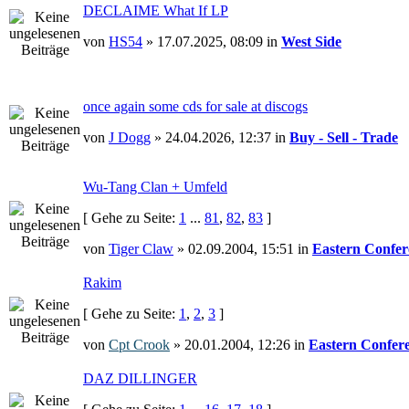
DECLAIME What If LP
von
HS54
» 17.07.2025, 08:09 in
West Side
once again some cds for sale at discogs
von
J Dogg
» 24.04.2026, 12:37 in
Buy - Sell - Trade
Wu-Tang Clan + Umfeld
[ Gehe zu Seite:
1
...
81
,
82
,
83
]
von
Tiger Claw
» 02.09.2004, 15:51 in
Eastern Confer
Rakim
[ Gehe zu Seite:
1
,
2
,
3
]
von
Cpt Crook
» 20.01.2004, 12:26 in
Eastern Confer
DAZ DILLINGER