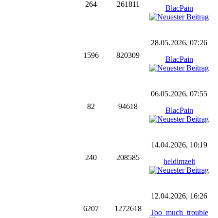
264
261811
BlacPain
28.05.2026, 07:26
1596
820309
BlacPain
06.05.2026, 07:55
82
94618
BlacPain
14.04.2026, 10:19
240
208585
heldimzelt
12.04.2026, 16:26
6207
1272618
Too_much_trouble