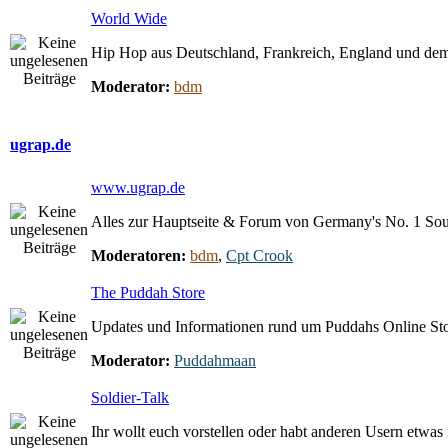
World Wide
Hip Hop aus Deutschland, Frankreich, England und dem
Moderator:
bdm
ugrap.de
www.ugrap.de
Alles zur Hauptseite & Forum von Germany's No. 1 So
Moderatoren:
bdm
,
Cpt Crook
The Puddah Store
Updates und Informationen rund um Puddahs Online St
Moderator:
Puddahmaan
Soldier-Talk
Ihr wollt euch vorstellen oder habt anderen Usern etwas m