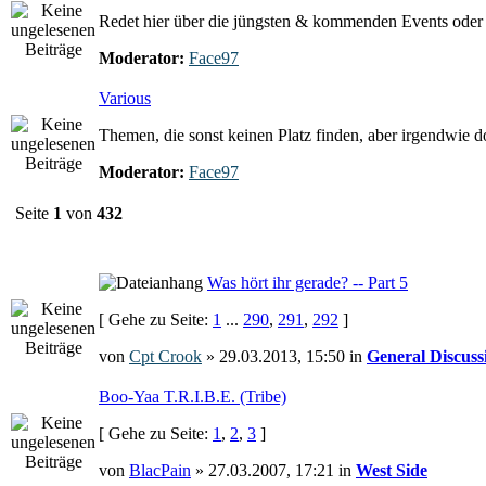
Redet hier über die jüngsten & kommenden Events oder e
Moderator:
Face97
Various
Themen, die sonst keinen Platz finden, aber irgendwie 
Moderator:
Face97
Seite
1
von
432
Was hört ihr gerade? -- Part 5
[ Gehe zu Seite:
1
...
290
,
291
,
292
]
von
Cpt Crook
» 29.03.2013, 15:50 in
General Discuss
Boo-Yaa T.R.I.B.E. (Tribe)
[ Gehe zu Seite:
1
,
2
,
3
]
von
BlacPain
» 27.03.2007, 17:21 in
West Side