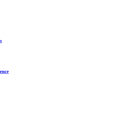
n
ence