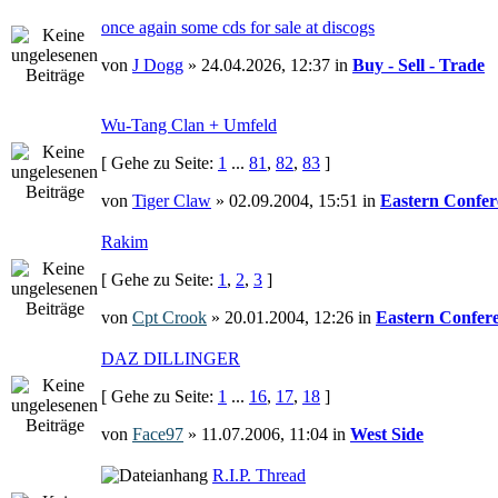
once again some cds for sale at discogs
von
J Dogg
» 24.04.2026, 12:37 in
Buy - Sell - Trade
Wu-Tang Clan + Umfeld
[ Gehe zu Seite:
1
...
81
,
82
,
83
]
von
Tiger Claw
» 02.09.2004, 15:51 in
Eastern Confer
Rakim
[ Gehe zu Seite:
1
,
2
,
3
]
von
Cpt Crook
» 20.01.2004, 12:26 in
Eastern Confer
DAZ DILLINGER
[ Gehe zu Seite:
1
...
16
,
17
,
18
]
von
Face97
» 11.07.2006, 11:04 in
West Side
R.I.P. Thread