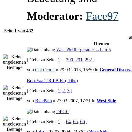
Moderator:
Face97
Seite
1
von
432
a
Themen
Was hört ihr gerade? -- Part 5
[ Gehe zu Seite:
1
...
290
,
291
,
292
]
von
Cpt Crook
» 29.03.2013, 15:50 in
General Discuss
Boo-Yaa T.R.I.B.E. (Tribe)
[ Gehe zu Seite:
1
,
2
,
3
]
von
BlacPain
» 27.03.2007, 17:21 in
West Side
DPGC
[ Gehe zu Seite:
1
...
64
,
65
,
66
]
von
Tekz
» 27.03.2004, 23:36 in
West Side