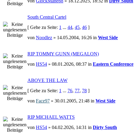
von
GlockMane88
» 18.12.2025, 18:32 in
Dirty South
South Central Cartel
[ Gehe zu Seite:
1
...
44
,
45
,
46
]
von
Noodlez
» 14.05.2004, 16:26 in
West Side
RIP TOMMY GUNN (MEGALON)
von
HS54
» 08.01.2026, 08:37 in
Eastern Conference
ABOVE THE LAW
[ Gehe zu Seite:
1
...
76
,
77
,
78
]
von
Face97
» 30.01.2005, 21:48 in
West Side
RIP MICHAEL WATTS
von
HS54
» 04.02.2026, 14:31 in
Dirty South