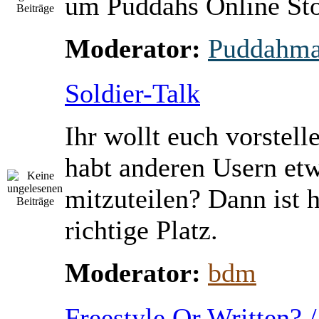
um Puddahs Online St
Moderator:
Puddahm
Soldier-Talk
Ihr wollt euch vorstell
habt anderen Usern et
mitzuteilen? Dann ist h
richtige Platz.
Moderator:
bdm
Freestyle Or Written? 