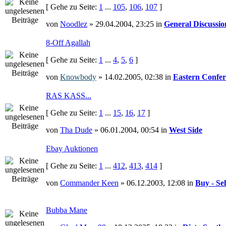
[ Gehe zu Seite:
1
...
105
,
106
,
107
]
von
Noodlez
» 29.04.2004, 23:25 in
General Discussio
8-Off Agallah
[ Gehe zu Seite:
1
...
4
,
5
,
6
]
von
Knowbody
» 14.02.2005, 02:38 in
Eastern Confer
RAS KASS...
[ Gehe zu Seite:
1
...
15
,
16
,
17
]
von
Tha Dude
» 06.01.2004, 00:54 in
West Side
Ebay Auktionen
[ Gehe zu Seite:
1
...
412
,
413
,
414
]
von
Commander Keen
» 06.12.2003, 12:08 in
Buy - Sel
Bubba Mane