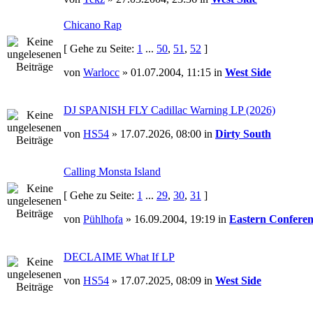
Chicano Rap
[ Gehe zu Seite:
1
...
50
,
51
,
52
]
von
Warlocc
» 01.07.2004, 11:15 in
West Side
DJ SPANISH FLY Cadillac Warning LP (2026)
von
HS54
» 17.07.2026, 08:00 in
Dirty South
Calling Monsta Island
[ Gehe zu Seite:
1
...
29
,
30
,
31
]
von
Pühlhofa
» 16.09.2004, 19:19 in
Eastern Conferen
DECLAIME What If LP
von
HS54
» 17.07.2025, 08:09 in
West Side