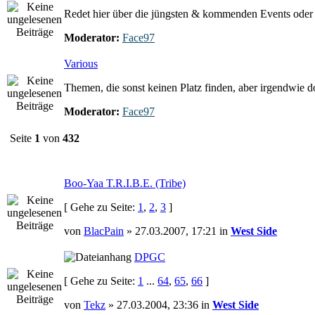
Redet hier über die jüngsten & kommenden Events oder e
Moderator:
Face97
Various
Themen, die sonst keinen Platz finden, aber irgendwie 
Moderator:
Face97
Seite
1
von
432
Boo-Yaa T.R.I.B.E. (Tribe)
[ Gehe zu Seite:
1
,
2
,
3
]
von
BlacPain
» 27.03.2007, 17:21 in
West Side
DPGC
[ Gehe zu Seite:
1
...
64
,
65
,
66
]
von
Tekz
» 27.03.2004, 23:36 in
West Side