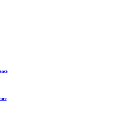
ence
ence