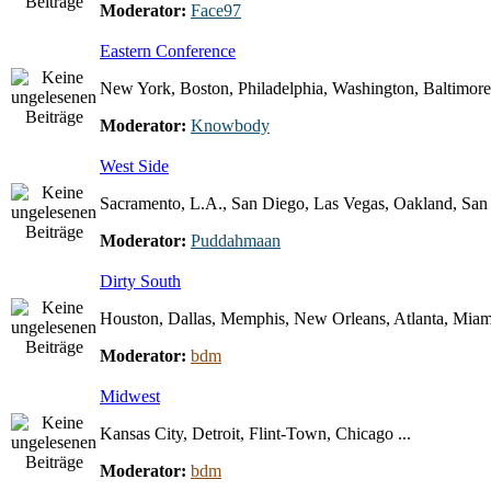
Moderator:
Face97
Eastern Conference
New York, Boston, Philadelphia, Washington, Baltimore 
Moderator:
Knowbody
West Side
Sacramento, L.A., San Diego, Las Vegas, Oakland, San F
Moderator:
Puddahmaan
Dirty South
Houston, Dallas, Memphis, New Orleans, Atlanta, Miami
Moderator:
bdm
Midwest
Kansas City, Detroit, Flint-Town, Chicago ...
Moderator:
bdm