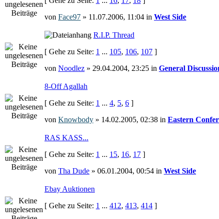
[ Gehe zu Seite:
1
...
16
,
17
,
18
]
von
Face97
» 11.07.2006, 11:04 in
West Side
R.I.P. Thread
[ Gehe zu Seite:
1
...
105
,
106
,
107
]
von
Noodlez
» 29.04.2004, 23:25 in
General Discussio
8-Off Agallah
[ Gehe zu Seite:
1
...
4
,
5
,
6
]
von
Knowbody
» 14.02.2005, 02:38 in
Eastern Confer
RAS KASS...
[ Gehe zu Seite:
1
...
15
,
16
,
17
]
von
Tha Dude
» 06.01.2004, 00:54 in
West Side
Ebay Auktionen
[ Gehe zu Seite:
1
...
412
,
413
,
414
]