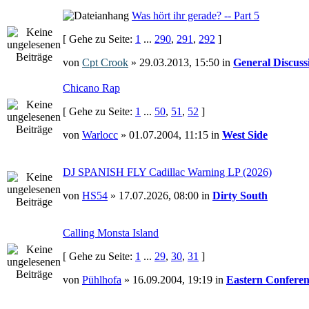
Was hört ihr gerade? -- Part 5
[ Gehe zu Seite:
1
...
290
,
291
,
292
]
von
Cpt Crook
» 29.03.2013, 15:50 in
General Discuss
Chicano Rap
[ Gehe zu Seite:
1
...
50
,
51
,
52
]
von
Warlocc
» 01.07.2004, 11:15 in
West Side
DJ SPANISH FLY Cadillac Warning LP (2026)
von
HS54
» 17.07.2026, 08:00 in
Dirty South
Calling Monsta Island
[ Gehe zu Seite:
1
...
29
,
30
,
31
]
von
Pühlhofa
» 16.09.2004, 19:19 in
Eastern Conferen