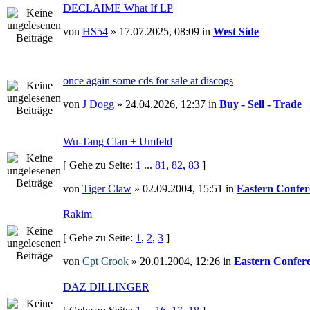
DECLAIME What If LP
von
HS54
» 17.07.2025, 08:09 in
West Side
once again some cds for sale at discogs
von
J Dogg
» 24.04.2026, 12:37 in
Buy - Sell - Trade
Wu-Tang Clan + Umfeld
[ Gehe zu Seite:
1
...
81
,
82
,
83
]
von
Tiger Claw
» 02.09.2004, 15:51 in
Eastern Confer
Rakim
[ Gehe zu Seite:
1
,
2
,
3
]
von
Cpt Crook
» 20.01.2004, 12:26 in
Eastern Confer
DAZ DILLINGER