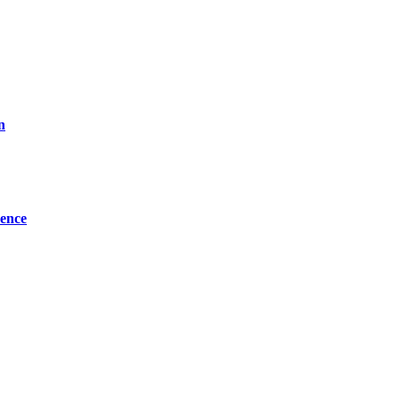
n
ence