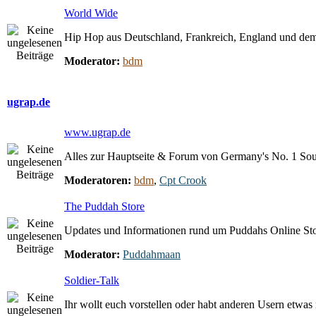
World Wide
Hip Hop aus Deutschland, Frankreich, England und dem
Moderator:
bdm
ugrap.de
www.ugrap.de
Alles zur Hauptseite & Forum von Germany's No. 1 So
Moderatoren:
bdm
,
Cpt Crook
The Puddah Store
Updates und Informationen rund um Puddahs Online St
Moderator:
Puddahmaan
Soldier-Talk
Ihr wollt euch vorstellen oder habt anderen Usern etwas m