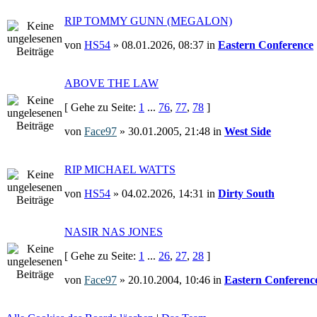
RIP TOMMY GUNN (MEGALON)
von
HS54
» 08.01.2026, 08:37 in
Eastern Conference
ABOVE THE LAW
[ Gehe zu Seite:
1
...
76
,
77
,
78
]
von
Face97
» 30.01.2005, 21:48 in
West Side
RIP MICHAEL WATTS
von
HS54
» 04.02.2026, 14:31 in
Dirty South
NASIR NAS JONES
[ Gehe zu Seite:
1
...
26
,
27
,
28
]
von
Face97
» 20.10.2004, 10:46 in
Eastern Conferenc