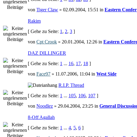
von
Tiger Claw
» 02.09.2004, 15:51 in
Eastern Confer
Rakim
[ Gehe zu Seite:
1
,
2
,
3
]
von
Cpt Crook
» 20.01.2004, 12:26 in
Eastern Confer
DAZ DILLINGER
[ Gehe zu Seite:
1
...
16
,
17
,
18
]
von
Face97
» 11.07.2006, 11:04 in
West Side
R.I.P. Thread
[ Gehe zu Seite:
1
...
105
,
106
,
107
]
von
Noodlez
» 29.04.2004, 23:25 in
General Discussio
8-Off Agallah
[ Gehe zu Seite:
1
...
4
,
5
,
6
]