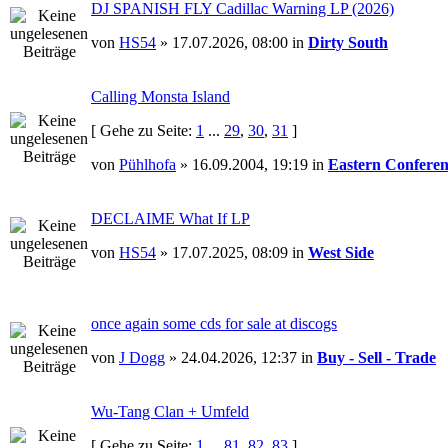
DJ SPANISH FLY Cadillac Warning LP (2026)
von
HS54
» 17.07.2026, 08:00 in
Dirty South
Calling Monsta Island
[ Gehe zu Seite:
1
...
29
,
30
,
31
]
von
Pühlhofa
» 16.09.2004, 19:19 in
Eastern Conferen
DECLAIME What If LP
von
HS54
» 17.07.2025, 08:09 in
West Side
once again some cds for sale at discogs
von
J Dogg
» 24.04.2026, 12:37 in
Buy - Sell - Trade
Wu-Tang Clan + Umfeld
[ Gehe zu Seite:
1
...
81
,
82
,
83
]