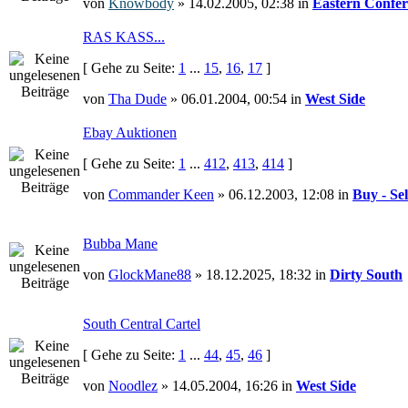
von
Knowbody
» 14.02.2005, 02:38 in
Eastern Confer
RAS KASS...
[ Gehe zu Seite:
1
...
15
,
16
,
17
]
von
Tha Dude
» 06.01.2004, 00:54 in
West Side
Ebay Auktionen
[ Gehe zu Seite:
1
...
412
,
413
,
414
]
von
Commander Keen
» 06.12.2003, 12:08 in
Buy - Sel
Bubba Mane
von
GlockMane88
» 18.12.2025, 18:32 in
Dirty South
South Central Cartel
[ Gehe zu Seite:
1
...
44
,
45
,
46
]
von
Noodlez
» 14.05.2004, 16:26 in
West Side