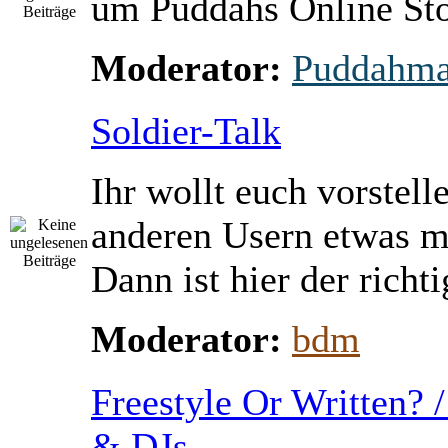
um Puddahs Online St
Moderator:
Puddahm
Soldier-Talk
Ihr wollt euch vorstell
anderen Usern etwas m
Dann ist hier der richti
Moderator:
bdm
Freestyle Or Written? 
& DJs