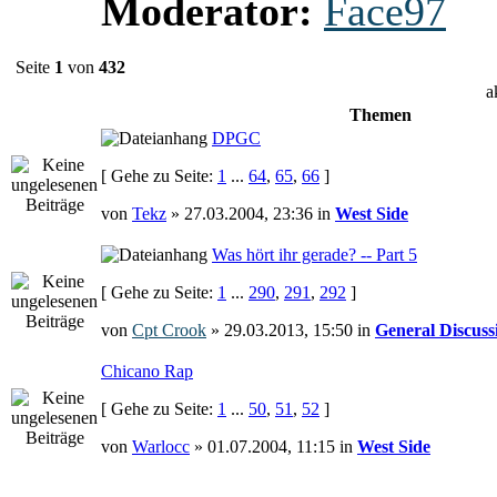
Moderator:
Face97
Seite
1
von
432
a
Themen
DPGC
[ Gehe zu Seite:
1
...
64
,
65
,
66
]
von
Tekz
» 27.03.2004, 23:36 in
West Side
Was hört ihr gerade? -- Part 5
[ Gehe zu Seite:
1
...
290
,
291
,
292
]
von
Cpt Crook
» 29.03.2013, 15:50 in
General Discuss
Chicano Rap
[ Gehe zu Seite:
1
...
50
,
51
,
52
]
von
Warlocc
» 01.07.2004, 11:15 in
West Side