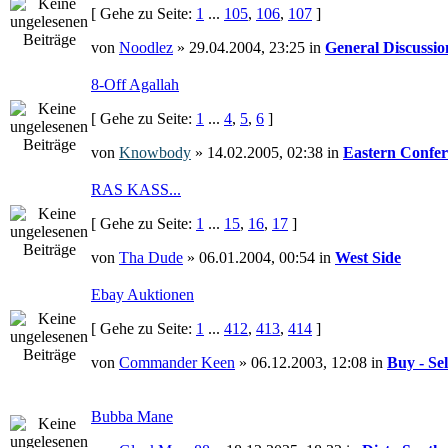
[ Gehe zu Seite:
1
...
105
,
106
,
107
]
von
Noodlez
» 29.04.2004, 23:25 in
General Discussio
8-Off Agallah
[ Gehe zu Seite:
1
...
4
,
5
,
6
]
von
Knowbody
» 14.02.2005, 02:38 in
Eastern Confer
RAS KASS...
[ Gehe zu Seite:
1
...
15
,
16
,
17
]
von
Tha Dude
» 06.01.2004, 00:54 in
West Side
Ebay Auktionen
[ Gehe zu Seite:
1
...
412
,
413
,
414
]
von
Commander Keen
» 06.12.2003, 12:08 in
Buy - Sel
Bubba Mane