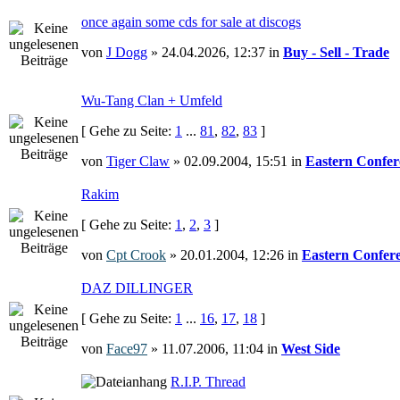
once again some cds for sale at discogs
von
J Dogg
» 24.04.2026, 12:37 in
Buy - Sell - Trade
Wu-Tang Clan + Umfeld
[ Gehe zu Seite:
1
...
81
,
82
,
83
]
von
Tiger Claw
» 02.09.2004, 15:51 in
Eastern Confer
Rakim
[ Gehe zu Seite:
1
,
2
,
3
]
von
Cpt Crook
» 20.01.2004, 12:26 in
Eastern Confer
DAZ DILLINGER
[ Gehe zu Seite:
1
...
16
,
17
,
18
]
von
Face97
» 11.07.2006, 11:04 in
West Side
R.I.P. Thread