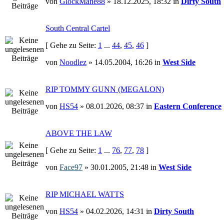
von
GlockMane88
» 18.12.2025, 18:32 in
Dirty South
South Central Cartel
[ Gehe zu Seite:
1
...
44
,
45
,
46
]
von
Noodlez
» 14.05.2004, 16:26 in
West Side
RIP TOMMY GUNN (MEGALON)
von
HS54
» 08.01.2026, 08:37 in
Eastern Conference
ABOVE THE LAW
[ Gehe zu Seite:
1
...
76
,
77
,
78
]
von
Face97
» 30.01.2005, 21:48 in
West Side
RIP MICHAEL WATTS
von
HS54
» 04.02.2026, 14:31 in
Dirty South