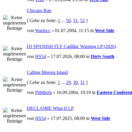
Chicano Rap
[ Gehe zu Seite:
1
...
50
,
51
,
52
]
von
Warlocc
» 01.07.2004, 11:15 in
West Side
DJ SPANISH FLY Cadillac Warning LP (2026)
von
HS54
» 17.07.2026, 08:00 in
Dirty South
Calling Monsta Island
[ Gehe zu Seite:
1
...
29
,
30
,
31
]
von
Pühlhofa
» 16.09.2004, 19:19 in
Eastern Conferen
DECLAIME What If LP
von
HS54
» 17.07.2025, 08:09 in
West Side