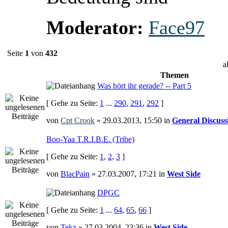
Moderator:
Face97
Seite
1
von
432
a
Themen
Was hört ihr gerade? -- Part 5
[ Gehe zu Seite:
1
...
290
,
291
,
292
]
von
Cpt Crook
» 29.03.2013, 15:50 in
General Discuss
Boo-Yaa T.R.I.B.E. (Tribe)
[ Gehe zu Seite:
1
,
2
,
3
]
von
BlacPain
» 27.03.2007, 17:21 in
West Side
DPGC
[ Gehe zu Seite:
1
...
64
,
65
,
66
]
von
Tekz
» 27.03.2004, 23:36 in
West Side