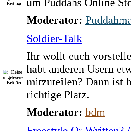
um Puddahs Online St
Moderator:
Puddahm
Soldier-Talk
Ihr wollt euch vorstell
habt anderen Usern et
mitzuteilen? Dann ist h
richtige Platz.
Moderator:
bdm
Freestyle Or Written? 