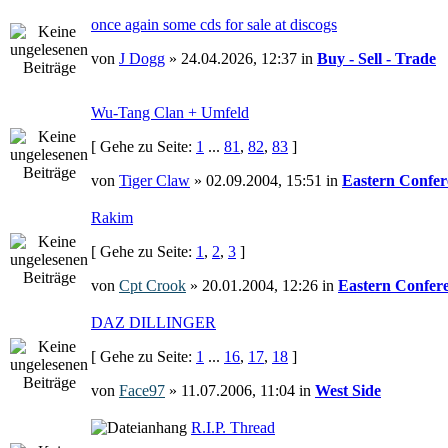
once again some cds for sale at discogs
von
J Dogg
» 24.04.2026, 12:37 in
Buy - Sell - Trade
Wu-Tang Clan + Umfeld
[ Gehe zu Seite:
1
...
81
,
82
,
83
]
von
Tiger Claw
» 02.09.2004, 15:51 in
Eastern Confer
Rakim
[ Gehe zu Seite:
1
,
2
,
3
]
von
Cpt Crook
» 20.01.2004, 12:26 in
Eastern Confer
DAZ DILLINGER
[ Gehe zu Seite:
1
...
16
,
17
,
18
]
von
Face97
» 11.07.2006, 11:04 in
West Side
R.I.P. Thread