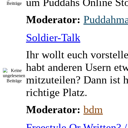
um Puddahs Online St
Moderator:
Puddahm
Soldier-Talk
Ihr wollt euch vorstell
habt anderen Usern et
mitzuteilen? Dann ist h
richtige Platz.
Moderator:
bdm
Freestyle Or Written? 