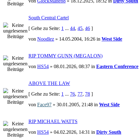
von
GlockMane88
» 18.12.2025, 18:32 in
Dirty South
South Central Cartel
[ Gehe zu Seite:
1
...
44
,
45
,
46
]
von
Noodlez
» 14.05.2004, 16:26 in
West Side
RIP TOMMY GUNN (MEGALON)
von
HS54
» 08.01.2026, 08:37 in
Eastern Conference
ABOVE THE LAW
[ Gehe zu Seite:
1
...
76
,
77
,
78
]
von
Face97
» 30.01.2005, 21:48 in
West Side
RIP MICHAEL WATTS
von
HS54
» 04.02.2026, 14:31 in
Dirty South