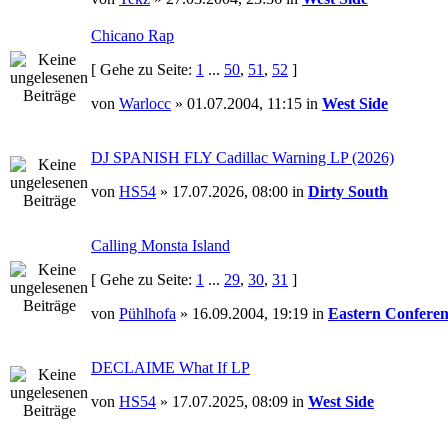
Chicano Rap
[ Gehe zu Seite:
1
...
50
,
51
,
52
]
von
Warlocc
» 01.07.2004, 11:15 in
West Side
DJ SPANISH FLY Cadillac Warning LP (2026)
von
HS54
» 17.07.2026, 08:00 in
Dirty South
Calling Monsta Island
[ Gehe zu Seite:
1
...
29
,
30
,
31
]
von
Pühlhofa
» 16.09.2004, 19:19 in
Eastern Conferen
DECLAIME What If LP
von
HS54
» 17.07.2025, 08:09 in
West Side