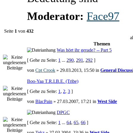
Moderator:
Face97
Seite
1
von
432
a
Themen
Was hört ihr gerade? -- Part 5
[ Gehe zu Seite:
1
...
290
,
291
,
292
]
von
Cpt Crook
» 29.03.2013, 15:50 in
General Discuss
Boo-Yaa T.R.I.B.E. (Tribe)
[ Gehe zu Seite:
1
,
2
,
3
]
von
BlacPain
» 27.03.2007, 17:21 in
West Side
DPGC
[ Gehe zu Seite:
1
...
64
,
65
,
66
]
von
Tekz
» 27.03.2004, 23:36 in
West Side