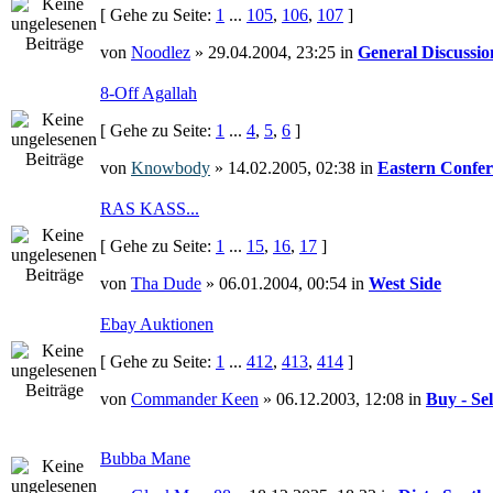
[ Gehe zu Seite:
1
...
105
,
106
,
107
]
von
Noodlez
» 29.04.2004, 23:25 in
General Discussio
8-Off Agallah
[ Gehe zu Seite:
1
...
4
,
5
,
6
]
von
Knowbody
» 14.02.2005, 02:38 in
Eastern Confer
RAS KASS...
[ Gehe zu Seite:
1
...
15
,
16
,
17
]
von
Tha Dude
» 06.01.2004, 00:54 in
West Side
Ebay Auktionen
[ Gehe zu Seite:
1
...
412
,
413
,
414
]
von
Commander Keen
» 06.12.2003, 12:08 in
Buy - Sel
Bubba Mane