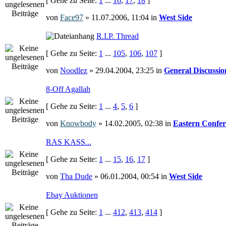
[ Gehe zu Seite:
1
...
16
,
17
,
18
]
von
Face97
» 11.07.2006, 11:04 in
West Side
R.I.P. Thread
[ Gehe zu Seite:
1
...
105
,
106
,
107
]
von
Noodlez
» 29.04.2004, 23:25 in
General Discussio
8-Off Agallah
[ Gehe zu Seite:
1
...
4
,
5
,
6
]
von
Knowbody
» 14.02.2005, 02:38 in
Eastern Confer
RAS KASS...
[ Gehe zu Seite:
1
...
15
,
16
,
17
]
von
Tha Dude
» 06.01.2004, 00:54 in
West Side
Ebay Auktionen
[ Gehe zu Seite:
1
...
412
,
413
,
414
]