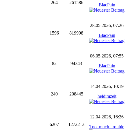
264
261586
BlacPain
28.05.2026, 07:26
1596
819998
BlacPain
06.05.2026, 07:55
82
94343
BlacPain
14.04.2026, 10:19
240
208445
heldimzelt
12.04.2026, 16:26
6207
1272213
Too_much_trouble