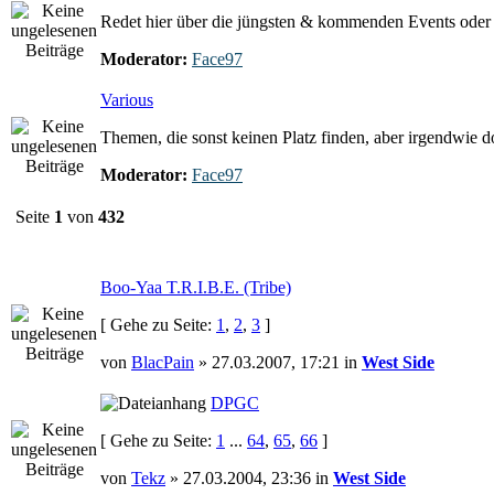
Redet hier über die jüngsten & kommenden Events oder e
Moderator:
Face97
Various
Themen, die sonst keinen Platz finden, aber irgendwie 
Moderator:
Face97
Seite
1
von
432
Boo-Yaa T.R.I.B.E. (Tribe)
[ Gehe zu Seite:
1
,
2
,
3
]
von
BlacPain
» 27.03.2007, 17:21 in
West Side
DPGC
[ Gehe zu Seite:
1
...
64
,
65
,
66
]
von
Tekz
» 27.03.2004, 23:36 in
West Side