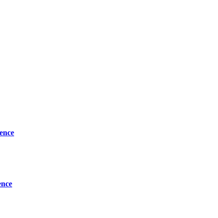
ence
ence