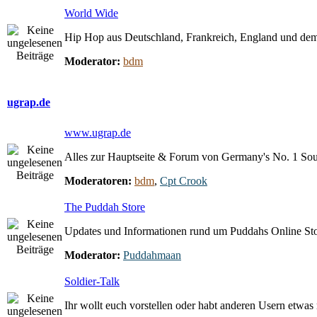
World Wide
Hip Hop aus Deutschland, Frankreich, England und dem
Moderator:
bdm
ugrap.de
www.ugrap.de
Alles zur Hauptseite & Forum von Germany's No. 1 So
Moderatoren:
bdm
,
Cpt Crook
The Puddah Store
Updates und Informationen rund um Puddahs Online St
Moderator:
Puddahmaan
Soldier-Talk
Ihr wollt euch vorstellen oder habt anderen Usern etwas m