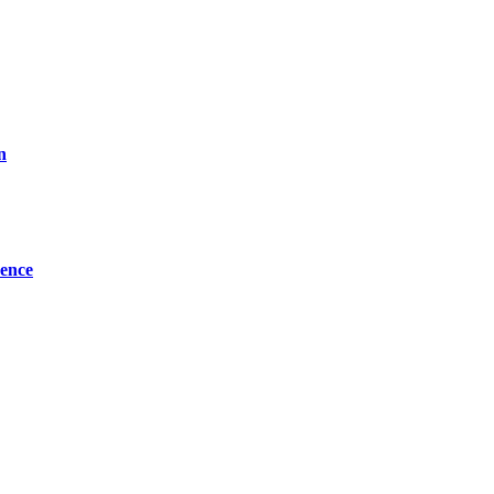
n
ence