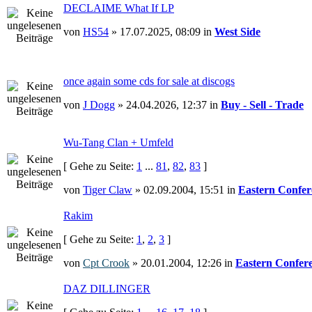
DECLAIME What If LP
von
HS54
» 17.07.2025, 08:09 in
West Side
once again some cds for sale at discogs
von
J Dogg
» 24.04.2026, 12:37 in
Buy - Sell - Trade
Wu-Tang Clan + Umfeld
[ Gehe zu Seite:
1
...
81
,
82
,
83
]
von
Tiger Claw
» 02.09.2004, 15:51 in
Eastern Confer
Rakim
[ Gehe zu Seite:
1
,
2
,
3
]
von
Cpt Crook
» 20.01.2004, 12:26 in
Eastern Confer
DAZ DILLINGER