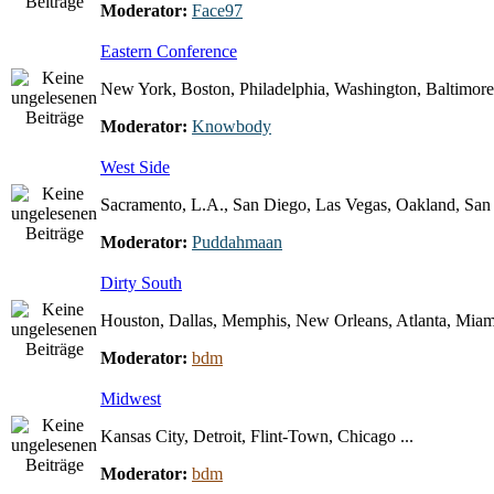
Moderator:
Face97
Eastern Conference
New York, Boston, Philadelphia, Washington, Baltimore 
Moderator:
Knowbody
West Side
Sacramento, L.A., San Diego, Las Vegas, Oakland, San F
Moderator:
Puddahmaan
Dirty South
Houston, Dallas, Memphis, New Orleans, Atlanta, Miami
Moderator:
bdm
Midwest
Kansas City, Detroit, Flint-Town, Chicago ...
Moderator:
bdm