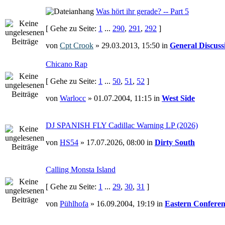
Was hört ihr gerade? -- Part 5
[ Gehe zu Seite:
1
...
290
,
291
,
292
]
von
Cpt Crook
» 29.03.2013, 15:50 in
General Discuss
Chicano Rap
[ Gehe zu Seite:
1
...
50
,
51
,
52
]
von
Warlocc
» 01.07.2004, 11:15 in
West Side
DJ SPANISH FLY Cadillac Warning LP (2026)
von
HS54
» 17.07.2026, 08:00 in
Dirty South
Calling Monsta Island
[ Gehe zu Seite:
1
...
29
,
30
,
31
]
von
Pühlhofa
» 16.09.2004, 19:19 in
Eastern Conferen