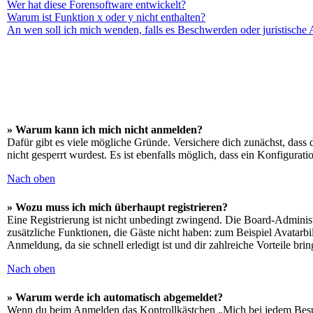
Wer hat diese Forensoftware entwickelt?
Warum ist Funktion x oder y nicht enthalten?
An wen soll ich mich wenden, falls es Beschwerden oder juristische
» Warum kann ich mich nicht anmelden?
Dafür gibt es viele mögliche Gründe. Versichere dich zunächst, dass 
nicht gesperrt wurdest. Es ist ebenfalls möglich, dass ein Konfigurat
Nach oben
» Wozu muss ich mich überhaupt registrieren?
Eine Registrierung ist nicht unbedingt zwingend. Die Board-Administrat
zusätzliche Funktionen, die Gäste nicht haben: zum Beispiel Avatarbi
Anmeldung, da sie schnell erledigt ist und dir zahlreiche Vorteile brin
Nach oben
» Warum werde ich automatisch abgemeldet?
Wenn du beim Anmelden das Kontrollkästchen „Mich bei jedem Besuch