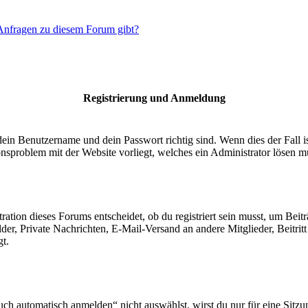
 Anfragen zu diesem Forum gibt?
Registrierung und Anmeldung
dein Benutzername und dein Passwort richtig sind. Wenn dies der Fall 
ionsproblem mit der Website vorliegt, welches ein Administrator lösen m
ion dieses Forums entscheidet, ob du registriert sein musst, um Beiträge
lder, Private Nachrichten, E-Mail-Versand an andere Mitglieder, Beitri
gt.
 automatisch anmelden“ nicht auswählst, wirst du nur für eine Sitzu