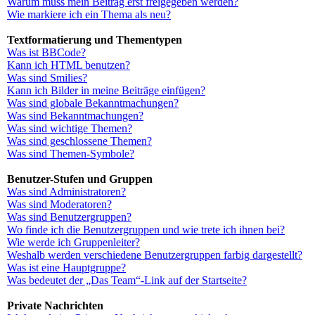
Warum muss mein Beitrag erst freigegeben werden?
Wie markiere ich ein Thema als neu?
Textformatierung und Thementypen
Was ist BBCode?
Kann ich HTML benutzen?
Was sind Smilies?
Kann ich Bilder in meine Beiträge einfügen?
Was sind globale Bekanntmachungen?
Was sind Bekanntmachungen?
Was sind wichtige Themen?
Was sind geschlossene Themen?
Was sind Themen-Symbole?
Benutzer-Stufen und Gruppen
Was sind Administratoren?
Was sind Moderatoren?
Was sind Benutzergruppen?
Wo finde ich die Benutzergruppen und wie trete ich ihnen bei?
Wie werde ich Gruppenleiter?
Weshalb werden verschiedene Benutzergruppen farbig dargestellt?
Was ist eine Hauptgruppe?
Was bedeutet der „Das Team“-Link auf der Startseite?
Private Nachrichten