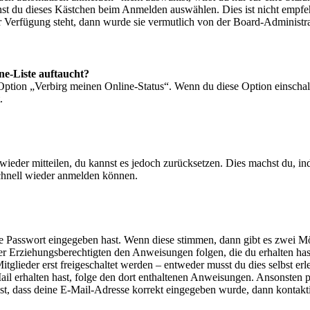
nst du dieses Kästchen beim Anmelden auswählen. Dies ist nicht empf
ur Verfügung steht, dann wurde sie vermutlich von der Board-Administra
ne-Liste auftaucht?
 Option „Verbirg meinen Online-Status“. Wenn du diese Option einschal
.
t wieder mitteilen, du kannst es jedoch zurücksetzen. Dies machst du, 
schnell wieder anmelden können.
ige Passwort eingegeben hast. Wenn diese stimmen, dann gibt es zwei 
iner Erziehungsberechtigten den Anweisungen folgen, die du erhalten hast
glieder erst freigeschaltet werden – entweder musst du dies selbst erl
-Mail erhalten hast, folge den dort enthaltenen Anweisungen. Ansonsten
st, dass deine E-Mail-Adresse korrekt eingegeben wurde, dann kontakti